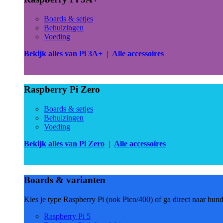
Boards & setjes
Behuizingen
Voeding
Bekijk alles van Pi 3A+
|
Alle accessoires
Raspberry Pi Zero
Boards & setjes
Behuizingen
Voeding
Bekijk alles van Pi Zero
|
Alle accessoires
Boards & varianten
Kies je type Raspberry Pi (ook Pico/400) of ga direct naar bun
Raspberry Pi 5