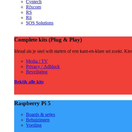
Cyntech
Rfxcom
RS
Rii
SOS Solutions
Complete kits (Plug & Play)
Ideaal als je snel wilt starten of een kant-en-klare set zoekt. Ki
Media / TV
Privacy / Adblock
Beveiliging
Bekijk alle kits
Raspberry Pi 5
Boards & setjes
Behuizingen
Voeding