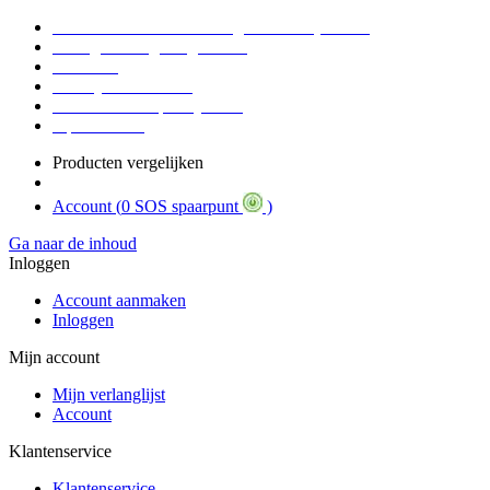
Voor 16:30 Besteld = Morgen in huis (werkdag)
90 dagen niet goed geld terug
Educatief
Zakelijke Voordelen
SOS Member spaarsysteem
Tips / BLOG
Producten vergelijken
Account (
0 SOS spaarpunt
)
Ga naar de inhoud
Inloggen
Account aanmaken
Inloggen
Mijn account
Mijn verlanglijst
Account
Klantenservice
Klantenservice