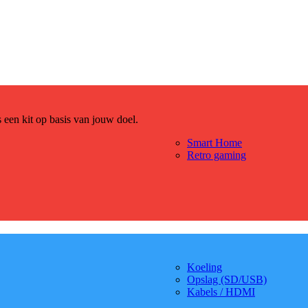
es een kit op basis van jouw doel.
Smart Home
Retro gaming
Koeling
Opslag (SD/USB)
Kabels / HDMI