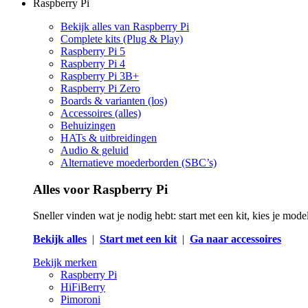
Raspberry Pi
Bekijk alles van Raspberry Pi
Complete kits (Plug & Play)
Raspberry Pi 5
Raspberry Pi 4
Raspberry Pi 3B+
Raspberry Pi Zero
Boards & varianten (los)
Accessoires (alles)
Behuizingen
HATs & uitbreidingen
Audio & geluid
Alternatieve moederborden (SBC’s)
Alles voor Raspberry Pi
Sneller vinden wat je nodig hebt: start met een kit, kies je mod
Bekijk alles
|
Start met een kit
|
Ga naar accessoires
Bekijk merken
Raspberry Pi
HiFiBerry
Pimoroni