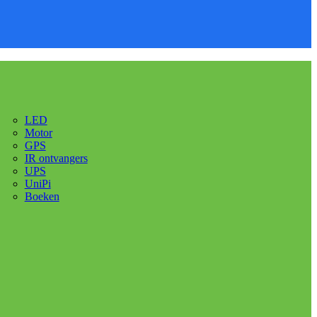
LED
Motor
GPS
IR ontvangers
UPS
UniPi
Boeken