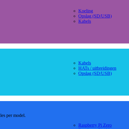
Koeling
Opslag (SD/USB)
Kabels
Kabels
HATs / uitbreidingen
Opslag (SD/USB)
dles per model.
Raspberry Pi Zero