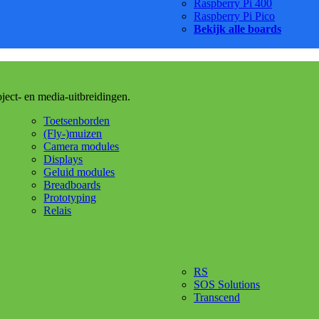
Raspberry Pi 400
Raspberry Pi Pico
Bekijk alle boards
oject- en media-uitbreidingen.
Toetsenborden
(Fly-)muizen
Camera modules
Displays
Geluid modules
Breadboards
Prototyping
Relais
RS
SOS Solutions
Transcend