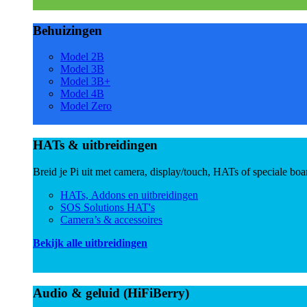
Behuizingen
Model 2B
Model 3B
Model 3B+
Model 4B
Model Zero
HATs & uitbreidingen
Breid je Pi uit met camera, display/touch, HATs of speciale boa
HATs, Addons en uitbreidingen
SOS Solutions HAT's
Camera’s & accessoires
Bekijk alle uitbreidingen
Audio & geluid (HiFiBerry)