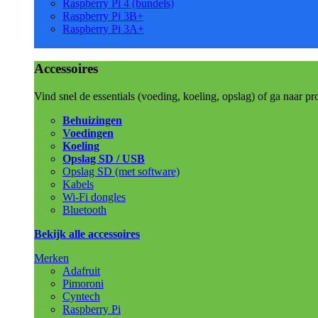
Raspberry Pi 4 (bundels)
Raspberry Pi 3B+
Raspberry Pi 3A+
Accessoires
Vind snel de essentials (voeding, koeling, opslag) of ga naar pr
Behuizingen
Voedingen
Koeling
Opslag SD / USB
Opslag SD (met software)
Kabels
Wi-Fi dongles
Bluetooth
Bekijk alle accessoires
Merken
Adafruit
Pimoroni
Cyntech
Raspberry Pi