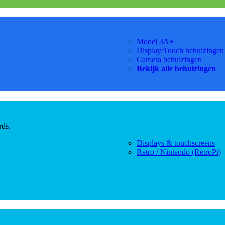
Model 3A+
Display/Touch behuizingen
Camera behuizingen
Bekijk alle behuizingen
rds.
Displays & touchscreens
Retro / Nintendo (RetroPi)