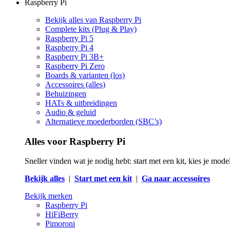
Raspberry Pi
Bekijk alles van Raspberry Pi
Complete kits (Plug & Play)
Raspberry Pi 5
Raspberry Pi 4
Raspberry Pi 3B+
Raspberry Pi Zero
Boards & varianten (los)
Accessoires (alles)
Behuizingen
HATs & uitbreidingen
Audio & geluid
Alternatieve moederborden (SBC’s)
Alles voor Raspberry Pi
Sneller vinden wat je nodig hebt: start met een kit, kies je mod
Bekijk alles
|
Start met een kit
|
Ga naar accessoires
Bekijk merken
Raspberry Pi
HiFiBerry
Pimoroni