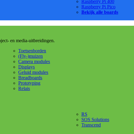
Raspberry Pi 400
Raspberry Pi Pico
Bekijk alle boards
oject- en media-uitbreidingen.
Toetsenborden
(Fly-)muizen
Camera modules
Displays
Geluid modules
Breadboards
Prototyping
Relais
RS
SOS Solutions
Transcend