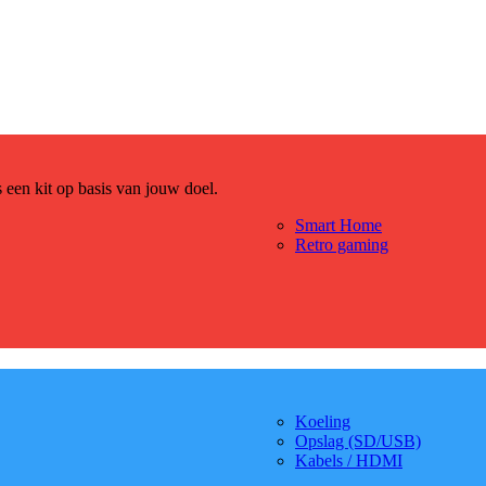
es een kit op basis van jouw doel.
Smart Home
Retro gaming
Koeling
Opslag (SD/USB)
Kabels / HDMI