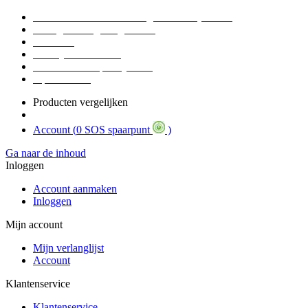
Voor 16:30 Besteld = Morgen in huis (werkdag)
90 dagen niet goed geld terug
Educatief
Zakelijke Voordelen
SOS Member spaarsysteem
Tips / BLOG
Producten vergelijken
Account (
0 SOS spaarpunt
)
Ga naar de inhoud
Inloggen
Account aanmaken
Inloggen
Mijn account
Mijn verlanglijst
Account
Klantenservice
Klantenservice