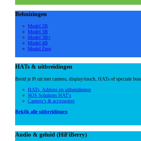
Behuizingen
Model 2B
Model 3B
Model 3B+
Model 4B
Model Zero
HATs & uitbreidingen
Breid je Pi uit met camera, display/touch, HATs of speciale boa
HATs, Addons en uitbreidingen
SOS Solutions HAT's
Camera’s & accessoires
Bekijk alle uitbreidingen
Audio & geluid (HiFiBerry)