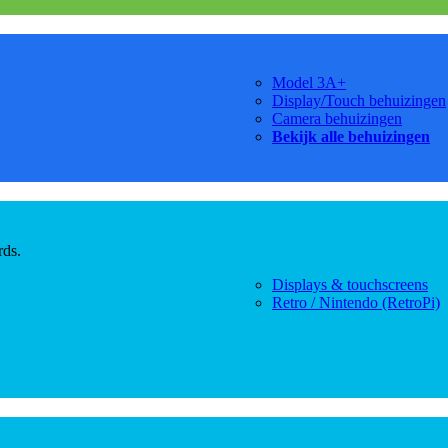
Model 3A+
Display/Touch behuizingen
Camera behuizingen
Bekijk alle behuizingen
rds.
Displays & touchscreens
Retro / Nintendo (RetroPi)