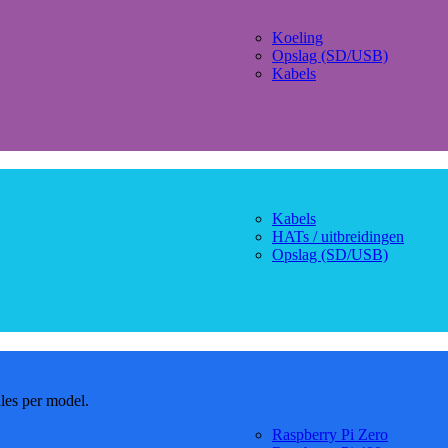
Koeling
Opslag (SD/USB)
Kabels
Kabels
HATs / uitbreidingen
Opslag (SD/USB)
dles per model.
Raspberry Pi Zero