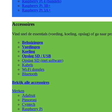
Raspberry Pi 4 (bundels)
Raspberry Pi 3B+
Raspberry Pi 3A+
Accessoires
Vind snel de essentials (voeding, koeling, opslag) of ga naar pr
Behuizingen
Voedingen
Koeling
Opslag SD / USB
Opslag SD (met software)
Kabels
Wi-Fi dongles
Bluetooth
Bekijk alle accessoires
Merken
Adafruit
Pimoroni
Cyntech
Raspberry Pi