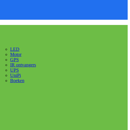
LED
Motor
GPS
IR ontvangers
UPS
UniPi
Boeken