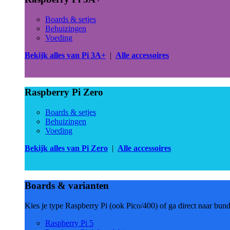
Boards & setjes
Behuizingen
Voeding
Bekijk alles van Pi 3A+
|
Alle accessoires
Raspberry Pi Zero
Boards & setjes
Behuizingen
Voeding
Bekijk alles van Pi Zero
|
Alle accessoires
Boards & varianten
Kies je type Raspberry Pi (ook Pico/400) of ga direct naar bun
Raspberry Pi 5