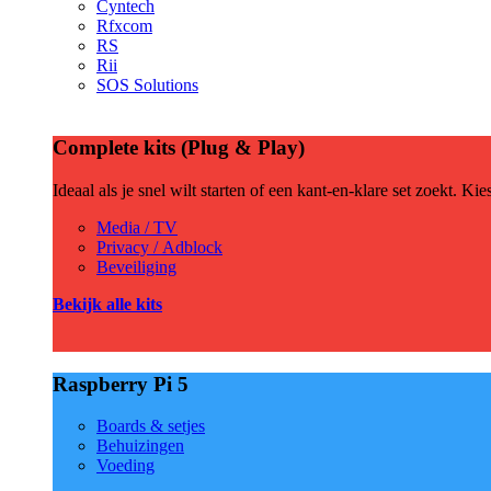
Cyntech
Rfxcom
RS
Rii
SOS Solutions
Complete kits (Plug & Play)
Ideaal als je snel wilt starten of een kant-en-klare set zoekt. Ki
Media / TV
Privacy / Adblock
Beveiliging
Bekijk alle kits
Raspberry Pi 5
Boards & setjes
Behuizingen
Voeding