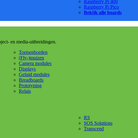
Raspberry Pi 400
Raspberry Pi Pico
Bekijk alle boards
oject- en media-uitbreidingen.
Toetsenborden
(Fly-)muizen
Camera modules
Displays
Geluid modules
Breadboards
Prototyping
Relais
RS
SOS Solutions
Transcend