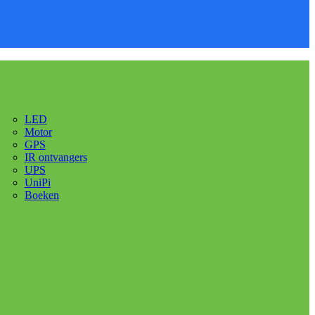
LED
Motor
GPS
IR ontvangers
UPS
UniPi
Boeken