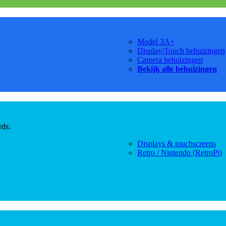
Model 3A+
Display/Touch behuizingen
Camera behuizingen
Bekijk alle behuizingen
rds.
Displays & touchscreens
Retro / Nintendo (RetroPi)