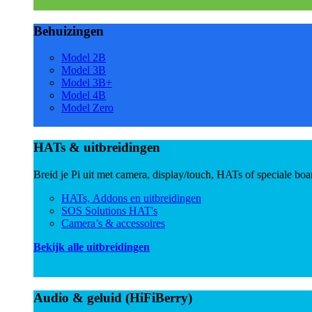
Behuizingen
Model 2B
Model 3B
Model 3B+
Model 4B
Model Zero
HATs & uitbreidingen
Breid je Pi uit met camera, display/touch, HATs of speciale boa
HATs, Addons en uitbreidingen
SOS Solutions HAT's
Camera’s & accessoires
Bekijk alle uitbreidingen
Audio & geluid (HiFiBerry)