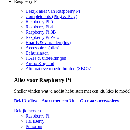
Raspberry Pi
Bekijk alles van Raspberry Pi
Complete kits (Plug & Play)
Raspberry Pi 5
Raspberry Pi 4
Raspberry Pi 3B+
Raspberry Pi Zero
Boards & varianten (los)
Accessoires (alles)
Behuizingen
HATs & uitbreidingen
Audio & geluid
Alternatieve moederborden (SBC’s)
Alles voor Raspberry Pi
Sneller vinden wat je nodig hebt: start met een kit, kies je mod
Bekijk alles
|
Start met een kit
|
Ga naar accessoires
Bekijk merken
Raspberry Pi
HiFiBerry
Pimoroni