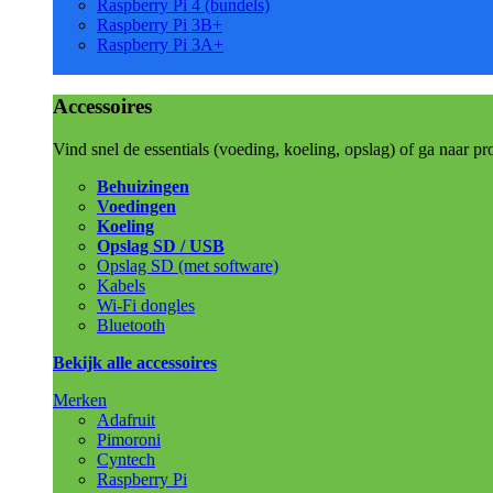
Raspberry Pi 4 (bundels)
Raspberry Pi 3B+
Raspberry Pi 3A+
Accessoires
Vind snel de essentials (voeding, koeling, opslag) of ga naar pr
Behuizingen
Voedingen
Koeling
Opslag SD / USB
Opslag SD (met software)
Kabels
Wi-Fi dongles
Bluetooth
Bekijk alle accessoires
Merken
Adafruit
Pimoroni
Cyntech
Raspberry Pi