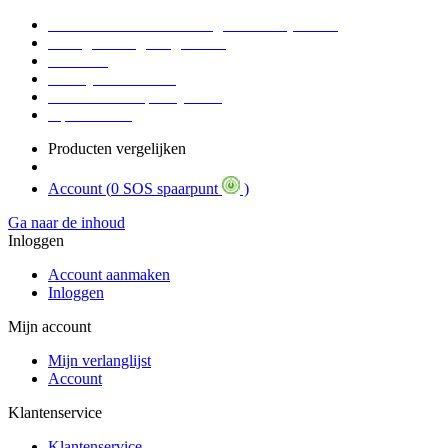
Voor 16:30 Besteld = Morgen in huis (werkdag)
90 dagen niet goed geld terug
Educatief
Zakelijke Voordelen
SOS Member spaarsysteem
Tips / BLOG
Producten vergelijken
Account (
0 SOS spaarpunt
)
Ga naar de inhoud
Inloggen
Account aanmaken
Inloggen
Mijn account
Mijn verlanglijst
Account
Klantenservice
Klantenservice