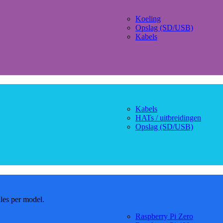
Koeling
Opslag (SD/USB)
Kabels
Kabels
HATs / uitbreidingen
Opslag (SD/USB)
dles per model.
Raspberry Pi Zero