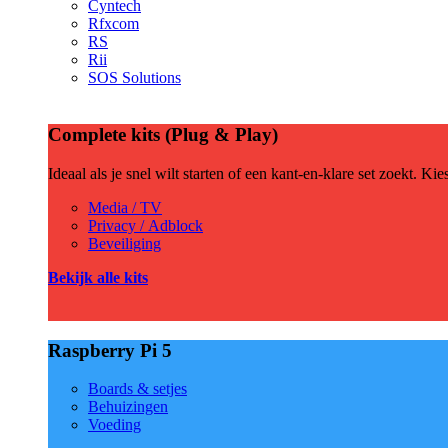
Cyntech
Rfxcom
RS
Rii
SOS Solutions
Complete kits (Plug & Play)
Ideaal als je snel wilt starten of een kant-en-klare set zoekt. Ki
Media / TV
Privacy / Adblock
Beveiliging
Bekijk alle kits
Raspberry Pi 5
Boards & setjes
Behuizingen
Voeding