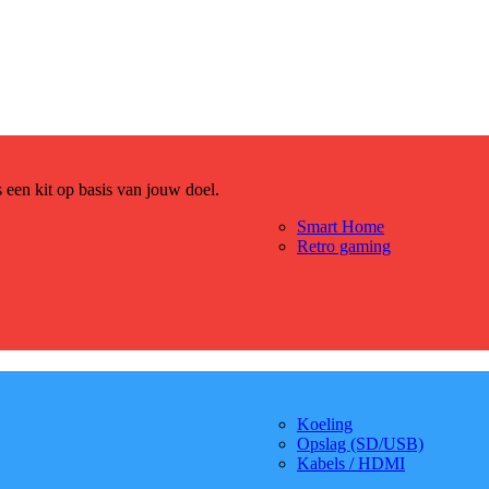
es een kit op basis van jouw doel.
Smart Home
Retro gaming
Koeling
Opslag (SD/USB)
Kabels / HDMI