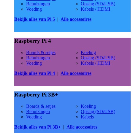
Behuizingen
Opslag (SD/USB)
Voeding
Kabels / HDMI
Bekijk alles van Pi 5
|
Alle accessoires
Raspberry Pi 4
Boards & setjes
Koeling
Behuizingen
Opslag (SD/USB)
Voeding
Kabels / HDMI
Bekijk alles van Pi 4
|
Alle accessoires
Raspberry Pi 3B+
Boards & setjes
Koeling
Behuizingen
Opslag (SD/USB)
Voeding
Kabels
Bekijk alles van Pi 3B+
|
Alle accessoires