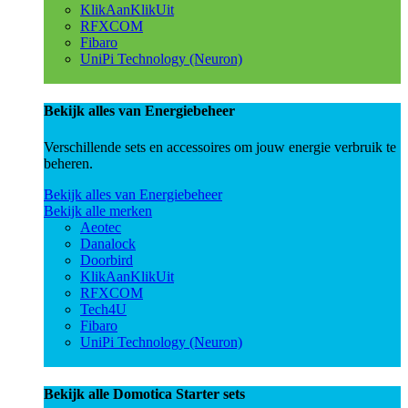
KlikAanKlikUit
RFXCOM
Fibaro
UniPi Technology (Neuron)
Bekijk alles van Energiebeheer
Verschillende sets en accessoires om jouw energie verbruik te
beheren.
Bekijk alles van Energiebeheer
Bekijk alle merken
Aeotec
Danalock
Doorbird
KlikAanKlikUit
RFXCOM
Tech4U
Fibaro
UniPi Technology (Neuron)
Bekijk alle Domotica Starter sets