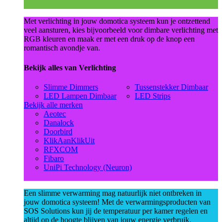
Met verlichting in jouw domotica systeem kun je ontzettend
veel aansturen, kies bijvoorbeeld voor dimbare verlichting met
RGB kleuren en maak er met een druk op de knop een
romantisch avondje van.
Bekijk alles van Verlichting
Slimme Dimmers
Tussenstekker Dimbaar
LED Lampen Dimbaar
LED Strips
Bekijk alle merken
Aeotec
Danalock
Doorbird
KlikAanKlikUit
RFXCOM
Fibaro
UniPi Technology (Neuron)
Een slimme verwarming mag natuurlijk niet ontbreken in
jouw domotica systeem! Met de verwarmingsproducten van
SOS Solutions kun jij de temperatuur per kamer regelen en
altijd op de hoogte blijven van jouw energie verbruik.