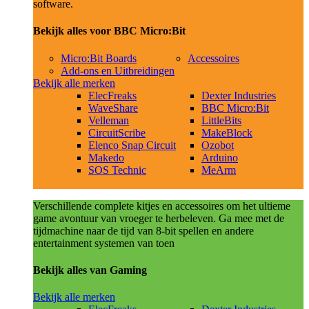
software.
Bekijk alles voor BBC Micro:Bit
Micro:Bit Boards
Accessoires
Add-ons en Uitbreidingen
Bekijk alle merken
ElecFreaks
Dexter Industries
WaveShare
BBC Micro:Bit
Velleman
LittleBits
CircuitScribe
MakeBlock
Elenco Snap Circuit
Ozobot
Makedo
Arduino
SOS Technic
MeArm
Verschillende complete kitjes en accessoires om het ultieme
game avontuur van vroeger te herbeleven. Ga mee met de
tijdmachine naar de tijd van 8-bit spellen en andere
entertainment systemen van toen
Bekijk alles van Gaming
Bekijk alle merken