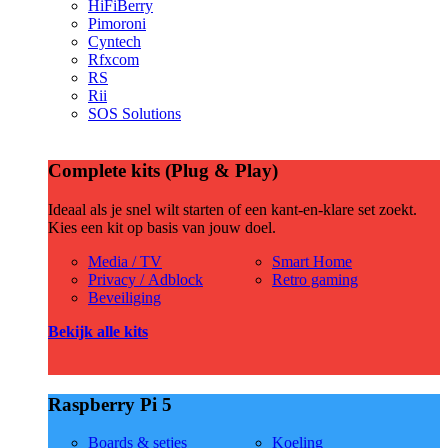
HiFiBerry
Pimoroni
Cyntech
Rfxcom
RS
Rii
SOS Solutions
Complete kits (Plug & Play)
Ideaal als je snel wilt starten of een kant-en-klare set zoekt.
Kies een kit op basis van jouw doel.
Media / TV
Smart Home
Privacy / Adblock
Retro gaming
Beveiliging
Bekijk alle kits
Raspberry Pi 5
Boards & setjes
Koeling