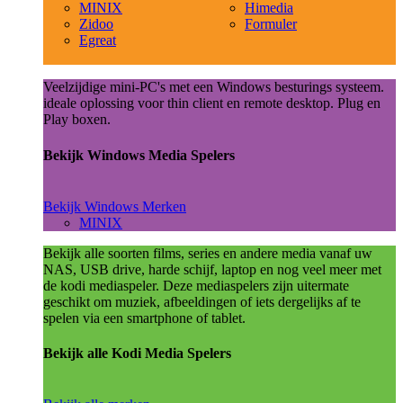
MINIX
Himedia
Zidoo
Formuler
Egreat
Veelzijdige mini-PC's met een Windows besturings systeem.
ideale oplossing voor thin client en remote desktop. Plug en
Play boxen.
Bekijk Windows Media Spelers
Bekijk Windows Merken
MINIX
Bekijk alle soorten films, series en andere media vanaf uw
NAS, USB drive, harde schijf, laptop en nog veel meer met
de kodi mediaspeler. Deze mediaspelers zijn uitermate
geschikt om muziek, afbeeldingen of iets dergelijks af te
spelen via een smartphone of tablet.
Bekijk alle Kodi Media Spelers