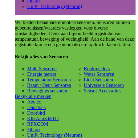
Fibaro
UniPi Technology (Neuron)
Wij bieden betaalbare domotica sensoren. Sensoren kunnen
gebeurtenissen/waardes vastleggen voor diverse
omstandigheden. Denk aan bijvoorbeeld registratie van
temperatuur, beweging of vochtigheid. Aan de hand van deze
registratie kun je een geautomatiseerd opdracht laten starten.
Bekijk alles van Sensoren
Multi Sensoren
Rookmelders
Energie meters
Water Sensoren
Temperatuur Sensoren
Licht Sensoren
Raam / Deur Sensoren
Universele Sensoren
Bewegings sensoren
Sensor Accessoires
Bekijk alle merken
Aeotec
Danalock
Doorbird
KlikAanKlikUit
RFXCOM
Fibaro
UniPi Technology (Neuron)