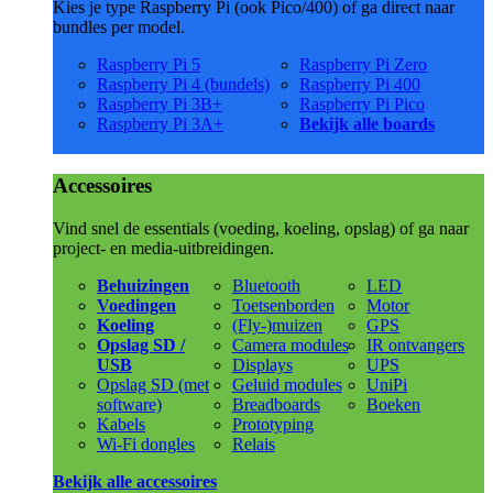
Kies je type Raspberry Pi (ook Pico/400) of ga direct naar
bundles per model.
Raspberry Pi 5
Raspberry Pi Zero
Raspberry Pi 4 (bundels)
Raspberry Pi 400
Raspberry Pi 3B+
Raspberry Pi Pico
Raspberry Pi 3A+
Bekijk alle boards
Accessoires
Vind snel de essentials (voeding, koeling, opslag) of ga naar
project- en media-uitbreidingen.
Behuizingen
Bluetooth
LED
Voedingen
Toetsenborden
Motor
Koeling
(Fly-)muizen
GPS
Opslag SD /
Camera modules
IR ontvangers
USB
Displays
UPS
Opslag SD (met
Geluid modules
UniPi
software)
Breadboards
Boeken
Kabels
Prototyping
Wi-Fi dongles
Relais
Bekijk alle accessoires