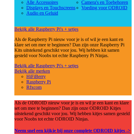
Alle Accessoires
Camera's en Toebehoren
Displays en Touchscreens
Voeding voor ODROID
Audio en Geluid
Bekijk alle Raspberry Pi's + setjes
Als de Raspberry Pi nieuw voor je is of wil je een kant en
klare set om mee te beginnen? Dan zijn onze Raspberry Pi
Kits uitstekend geschikt voor jou. Wij hebben kit samen
gesteld voor Noobs tot echte Raspberry Pi Ninjas.
Bekijk alle Raspberry Pi's + setjes
Bekijk alle merken
HiFiBerry
Raspberry Pi
Rfxcom
Als de ODROID nieuw voor je is en wil je een kant en klare
set om mee te beginnen? Dan zijn onze ODROID Kitjes
uitstekend geschikt voor jou. Wij hebben kitjes samen gesteld
voor Noobs tot echte ODROID Ninjas.
Neem snel een kijkje bij onze complete ODROID kitjes ->