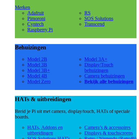
Merken
Adafruit
RS
Pimoroni
SOS Solutions
Cyntech
Transcend
Raspberry Pi
Behuizingen
Model 2B
Model 3A+
Model 3B
Display/Touch
Model 3B+
behuizingen
Model 4B
Camera behuizingen
Model Zero
Bekijk alle behuizingen
HATs & uitbreidingen
Breid je Pi uit met camera, display/touch, HATs of speciale
boards.
HATs, Addons en
Camera’s & accessoires
uitbreidingen
Displays & touchscreens
SOS Solutions HAT's
Retro / Nintendo (RetroPi)