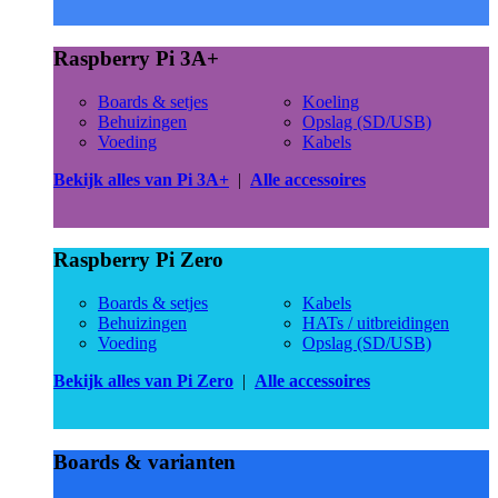
Raspberry Pi 3A+
Boards & setjes
Koeling
Behuizingen
Opslag (SD/USB)
Voeding
Kabels
Bekijk alles van Pi 3A+
|
Alle accessoires
Raspberry Pi Zero
Boards & setjes
Kabels
Behuizingen
HATs / uitbreidingen
Voeding
Opslag (SD/USB)
Bekijk alles van Pi Zero
|
Alle accessoires
Boards & varianten