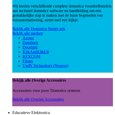
Wij bieden verschillende complete domotica voordeelbundels
aan inclusief domoticz software en handleiding om een
gemakkelijke stap te maken met de basis beginselen van
huisautomatisering, neem snel een kijkje.
Bekijk alle Domotica Starter sets
Bekijk alle merken
Aeotec
Danalock
Doorbird
KlikAanKlikUit
RFXCOM
Fibaro
UniPi Technology (Neuron)
Bekijk alle Overige Accessoires
Accessoires voor jouw Domotica systeem
Bekijk alle Overige Accessoires
Educatieve Elektronica