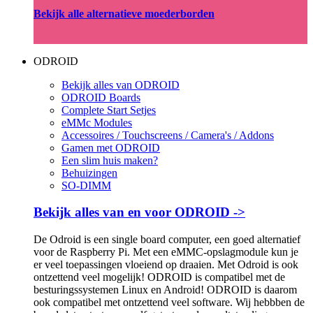
Bekijk alle alternatieve moederborden
ODROID
Bekijk alles van ODROID
ODROID Boards
Complete Start Setjes
eMMc Modules
Accessoires / Touchscreens / Camera's / Addons
Gamen met ODROID
Een slim huis maken?
Behuizingen
SO-DIMM
Bekijk alles van en voor ODROID ->
De Odroid is een single board computer, een goed alternatief
voor de Raspberry Pi. Met een eMMC-opslagmodule kun je
er veel toepassingen vloeiend op draaien. Met Odroid is ook
ontzettend veel mogelijk! ODROID is compatibel met de
besturingssystemen Linux en Android! ODROID is daarom
ook compatibel met ontzettend veel software. Wij hebbben de