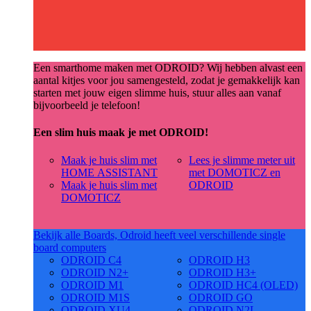
Een smarthome maken met ODROID? Wij hebben alvast een
aantal kitjes voor jou samengesteld, zodat je gemakkelijk kan
starten met jouw eigen slimme huis, stuur alles aan vanaf
bijvoorbeeld je telefoon!
Een slim huis maak je met ODROID!
Maak je huis slim met
Lees je slimme meter uit
HOME ASSISTANT
met DOMOTICZ en
Maak je huis slim met
ODROID
DOMOTICZ
Bekijk alle Boards, Odroid heeft veel verschillende single
board computers
ODROID C4
ODROID H3
ODROID N2+
ODROID H3+
ODROID M1
ODROID HC4 (OLED)
ODROID M1S
ODROID GO
ODROID XU4
ODROID N2L