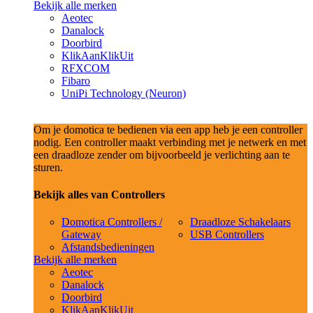
Bekijk alle merken
Aeotec
Danalock
Doorbird
KlikAanKlikUit
RFXCOM
Fibaro
UniPi Technology (Neuron)
Om je domotica te bedienen via een app heb je een controller
nodig. Een controller maakt verbinding met je netwerk en met
een draadloze zender om bijvoorbeeld je verlichting aan te
sturen.
Bekijk alles van Controllers
Domotica Controllers /
Draadloze Schakelaars
Gateway
USB Controllers
Afstandsbedieningen
Bekijk alle merken
Aeotec
Danalock
Doorbird
KlikAanKlikUit