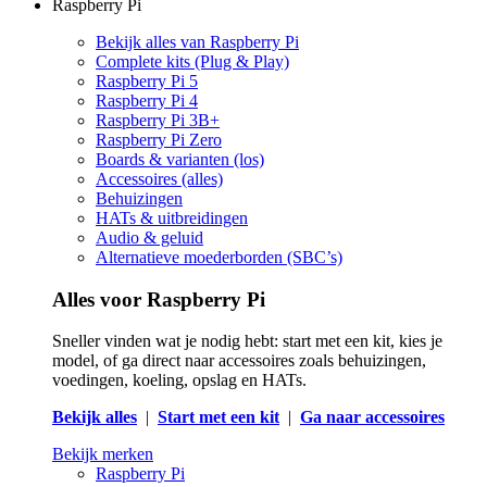
Raspberry Pi
Bekijk alles van Raspberry Pi
Complete kits (Plug & Play)
Raspberry Pi 5
Raspberry Pi 4
Raspberry Pi 3B+
Raspberry Pi Zero
Boards & varianten (los)
Accessoires (alles)
Behuizingen
HATs & uitbreidingen
Audio & geluid
Alternatieve moederborden (SBC’s)
Alles voor Raspberry Pi
Sneller vinden wat je nodig hebt: start met een kit, kies je
model, of ga direct naar accessoires zoals behuizingen,
voedingen, koeling, opslag en HATs.
Bekijk alles
|
Start met een kit
|
Ga naar accessoires
Bekijk merken
Raspberry Pi