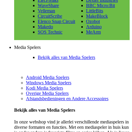
ElecFreaks
Dexter Industries
WaveShare
BBC Micro:Bit
Velleman
LittleBits
CircuitScribe
MakeBlock
Elenco Snap Circuit
Ozobot
Makedo
Arduino
SOS Technic
MeArm
Media Spelers
Bekijk alles van Media Spelers
Android Media Spelers
Windows Media Spelers
Kodi Media Spelers
Overige Media Spelers
Afstandsbedieningen en Andere Accessoires
Bekijk alles van Media Spelers
In onze webshop vind je allerlei verschillende mediaspelers in
diverse formaten en functies. Met een mediaspeler in huis kun