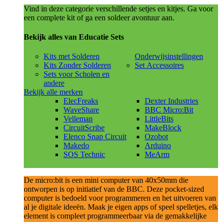
Vind in deze categorie verschillende setjes en kitjes. Ga voor
een complete kit of ga een soldeer avontuur aan.
Bekijk alles van Educatie Sets
Kits met Solderen
Onderwijsinstellingen
Kits Zonder Solderen
Set Accessoires
Sets voor Scholen en
andere
Bekijk alle merken
ElecFreaks
Dexter Industries
WaveShare
BBC Micro:Bit
Velleman
LittleBits
CircuitScribe
MakeBlock
Elenco Snap Circuit
Ozobot
Makedo
Arduino
SOS Technic
MeArm
De micro:bit is een mini computer van 40x50mm die
ontworpen is op initiatief van de BBC. Deze pocket-sized
computer is bedoeld voor programmeren en het uitvoeren van
al je digitale ideeën. Maak je eigen apps of speel spelletjes, elk
element is compleet programmeerbaar via de gemakkelijke