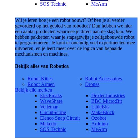
SOS Technic
MeArm
Wil je leren hoe je een robot bouwt? Of ben je al verder
gevorderd op het gebied van robotica? Dan hebben we hier
een aantal producten waarmee je direct aan de slag kan. We
hebben pakketten waar je stapsgewijs je zelfgebouwde robot
te programmeren. Je kunt er oneindig veel experimenten mee
uitvoeren, en je leert meer over de logica van bepaalde
mechanismen en machines.
Bekijk alles van Robotica
Robot Kitjes
Robot Accessoires
Robot Armen
Drones
Bekijk alle merken
ElecFreaks
Dexter Industries
WaveShare
BBC Micro:Bit
Velleman
LittleBits
CircuitScribe
MakeBlock
Elenco Snap Circuit
Ozobot
Makedo
Arduino
SOS Technic
MeArm