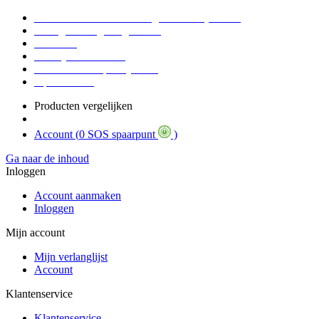
Voor 16:30 Besteld = Morgen in huis (werkdag)
90 dagen niet goed geld terug
Educatief
Zakelijke Voordelen
SOS Member spaarsysteem
Tips / BLOG
Producten vergelijken
Account (
0 SOS spaarpunt
)
Ga naar de inhoud
Inloggen
Account aanmaken
Inloggen
Mijn account
Mijn verlanglijst
Account
Klantenservice
Klantenservice