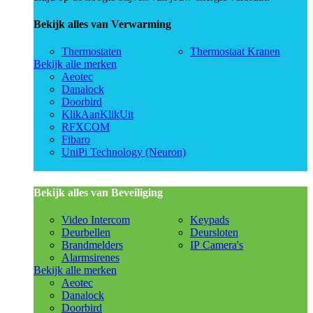
Bekijk alles van Verwarming
Thermostaten
Thermostaat Kranen
Bekijk alle merken
Aeotec
Danalock
Doorbird
KlikAanKlikUit
RFXCOM
Fibaro
UniPi Technology (Neuron)
Bekijk alles van Beveiliging
Video Intercom
Keypads
Deurbellen
Deursloten
Brandmelders
IP Camera's
Alarmsirenes
Bekijk alle merken
Aeotec
Danalock
Doorbird