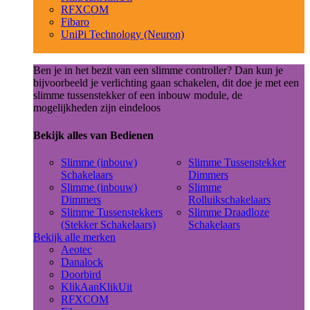
RFXCOM
Fibaro
UniPi Technology (Neuron)
Ben je in het bezit van een slimme controller? Dan kun je
bijvoorbeeld je verlichting gaan schakelen, dit doe je met een
slimme tussenstekker of een inbouw module, de
mogelijkheden zijn eindeloos
Bekijk alles van Bedienen
Slimme (inbouw)
Slimme Tussenstekker
Schakelaars
Dimmers
Slimme (inbouw)
Slimme
Dimmers
Rolluikschakelaars
Slimme Tussenstekkers
Slimme Draadloze
(Stekker Schakelaars)
Schakelaars
Bekijk alle merken
Aeotec
Danalock
Doorbird
KlikAanKlikUit
RFXCOM