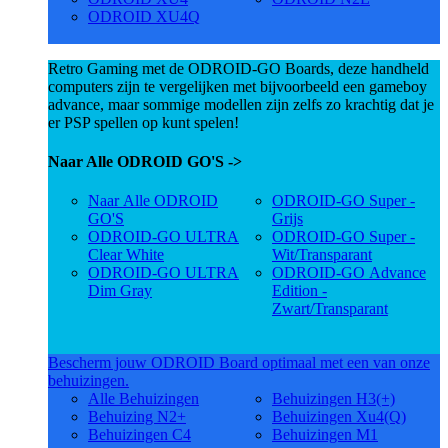
ODROID XU4Q
Retro Gaming met de ODROID-GO Boards, deze handheld
computers zijn te vergelijken met bijvoorbeeld een gameboy
advance, maar sommige modellen zijn zelfs zo krachtig dat je
er PSP spellen op kunt spelen!
Naar Alle ODROID GO'S ->
Naar Alle ODROID
ODROID-GO Super -
GO'S
Grijs
ODROID-GO ULTRA
ODROID-GO Super -
Clear White
Wit/Transparant
ODROID-GO ULTRA
ODROID-GO Advance
Dim Gray
Edition -
Zwart/Transparant
Bescherm jouw ODROID Board optimaal met een van onze
behuizingen.
Alle Behuizingen
Behuizingen H3(+)
Behuizing N2+
Behuizingen Xu4(Q)
Behuizingen C4
Behuizingen M1