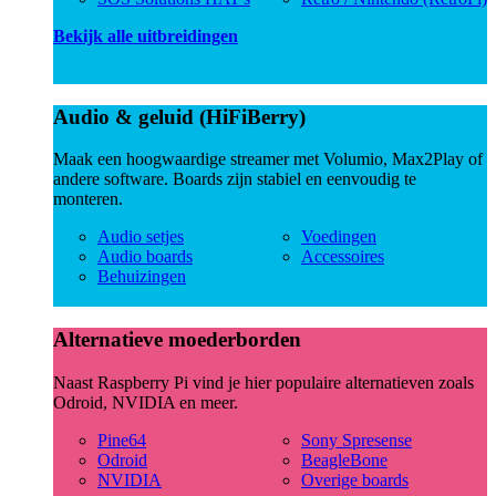
Bekijk alle uitbreidingen
Audio & geluid (HiFiBerry)
Maak een hoogwaardige streamer met Volumio, Max2Play of
andere software. Boards zijn stabiel en eenvoudig te
monteren.
Audio setjes
Voedingen
Audio boards
Accessoires
Behuizingen
Alternatieve moederborden
Naast Raspberry Pi vind je hier populaire alternatieven zoals
Odroid, NVIDIA en meer.
Pine64
Sony Spresense
Odroid
BeagleBone
NVIDIA
Overige boards