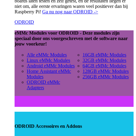
boards laten testen en zelf getest, en de resultaten liegen er
niet om, alle eerste ervaringen waren veel positiever dan bij
Raspberry Pi!
Ga nu nog naar ODROID ->
ODROID
eMMc Modules voor ODROID - Deze modules zijn
speciaal door ons voorgeschreven met de software naar
jouw voorkeur!
Alle eMMc Modules
16GB eMMc Modules
Linux eMMc Modules
32GB eMMc Modules
Android eMMc Modules
64GB eMMc Modules
Home Assistant eMMc
128GB eMMc Modules
Modules
256GB eMMc Modules
ODROID eMMc
Adapters
ODROID Accessoires en Addons