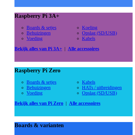
Raspberry Pi 3A+
Boards & setjes
Koeling
Behuizingen
Opslag (SD/USB)
Voeding
Kabels
Bekijk alles van Pi 3A+
|
Alle accessoires
Raspberry Pi Zero
Boards & setjes
Kabels
Behuizingen
HATs / uitbreidingen
Voeding
Opslag (SD/USB)
Bekijk alles van Pi Zero
|
Alle accessoires
Boards & varianten