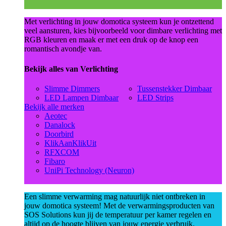
Met verlichting in jouw domotica systeem kun je ontzettend
veel aansturen, kies bijvoorbeeld voor dimbare verlichting met
RGB kleuren en maak er met een druk op de knop een
romantisch avondje van.
Bekijk alles van Verlichting
Slimme Dimmers
Tussenstekker Dimbaar
LED Lampen Dimbaar
LED Strips
Bekijk alle merken
Aeotec
Danalock
Doorbird
KlikAanKlikUit
RFXCOM
Fibaro
UniPi Technology (Neuron)
Een slimme verwarming mag natuurlijk niet ontbreken in
jouw domotica systeem! Met de verwarmingsproducten van
SOS Solutions kun jij de temperatuur per kamer regelen en
altijd op de hoogte blijven van jouw energie verbruik.