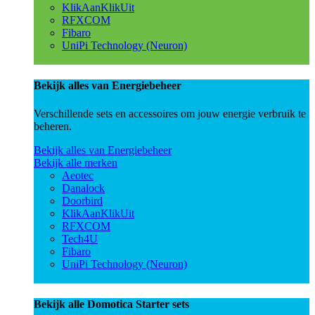
KlikAanKlikUit
RFXCOM
Fibaro
UniPi Technology (Neuron)
Bekijk alles van Energiebeheer
Verschillende sets en accessoires om jouw energie verbruik te
beheren.
Bekijk alles van Energiebeheer
Bekijk alle merken
Aeotec
Danalock
Doorbird
KlikAanKlikUit
RFXCOM
Tech4U
Fibaro
UniPi Technology (Neuron)
Bekijk alle Domotica Starter sets