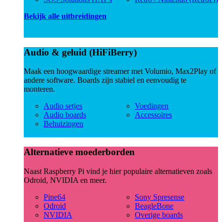
Bekijk alle uitbreidingen
Audio & geluid (HiFiBerry)
Maak een hoogwaardige streamer met Volumio, Max2Play of
andere software. Boards zijn stabiel en eenvoudig te
monteren.
Audio setjes
Voedingen
Audio boards
Accessoires
Behuizingen
Alternatieve moederborden
Naast Raspberry Pi vind je hier populaire alternatieven zoals
Odroid, NVIDIA en meer.
Pine64
Sony Spresense
Odroid
BeagleBone
NVIDIA
Overige boards