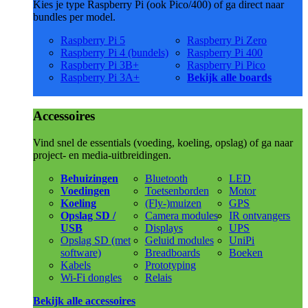
Kies je type Raspberry Pi (ook Pico/400) of ga direct naar
bundles per model.
Raspberry Pi 5
Raspberry Pi Zero
Raspberry Pi 4 (bundels)
Raspberry Pi 400
Raspberry Pi 3B+
Raspberry Pi Pico
Raspberry Pi 3A+
Bekijk alle boards
Accessoires
Vind snel de essentials (voeding, koeling, opslag) of ga naar
project- en media-uitbreidingen.
Behuizingen
Bluetooth
LED
Voedingen
Toetsenborden
Motor
Koeling
(Fly-)muizen
GPS
Opslag SD /
Camera modules
IR ontvangers
USB
Displays
UPS
Opslag SD (met
Geluid modules
UniPi
software)
Breadboards
Boeken
Kabels
Prototyping
Wi-Fi dongles
Relais
Bekijk alle accessoires