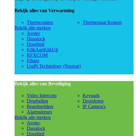
Bekijk alles van Verwarming
Thermostaten
Thermostaat Kranen
Bekijk alle merken
Aeotec
Danalock
Doorbird
KlikAanKlikUit
RFXCOM
Fibaro
UniPi Technology (Neuron)
Bekijk alles van Beveiliging
Video Intercom
Keypads
Deurbellen
Deursloten
Brandmelders
IP Camera's
Alarmsirenes
Bekijk alle merken
Aeotec
Danalock
Doorbird