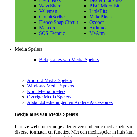
ElecFreaks
Dexter Industries
WaveShare
BBC Micro:Bit
Velleman
LittleBits
CircuitScribe
MakeBlock
Elenco Snap Circuit
Ozobot
Makedo
Arduino
SOS Technic
MeArm
Media Spelers
Bekijk alles van Media Spelers
Android Media Spelers
Windows Media Spelers
Kodi Media Spelers
Overige Media Spelers
Afstandsbedieningen en Andere Accessoires
Bekijk alles van Media Spelers
In onze webshop vind je allerlei verschillende mediaspelers in
diverse formaten en functies. Met een mediaspeler in huis kun