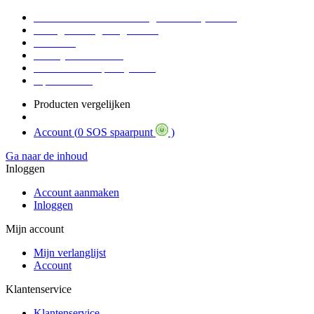
Voor 16:30 Besteld = Morgen in huis (werkdag)
90 dagen niet goed geld terug
Educatief
Zakelijke Voordelen
SOS Member spaarsysteem
Tips / BLOG
Producten vergelijken
Account (
0 SOS spaarpunt
)
Ga naar de inhoud
Inloggen
Account aanmaken
Inloggen
Mijn account
Mijn verlanglijst
Account
Klantenservice
Klantenservice