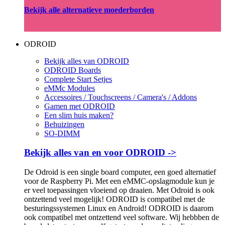
Bekijk alle alternatieve moederborden
ODROID
Bekijk alles van ODROID
ODROID Boards
Complete Start Setjes
eMMc Modules
Accessoires / Touchscreens / Camera's / Addons
Gamen met ODROID
Een slim huis maken?
Behuizingen
SO-DIMM
Bekijk alles van en voor ODROID ->
De Odroid is een single board computer, een goed alternatief
voor de Raspberry Pi. Met een eMMC-opslagmodule kun je
er veel toepassingen vloeiend op draaien. Met Odroid is ook
ontzettend veel mogelijk! ODROID is compatibel met de
besturingssystemen Linux en Android! ODROID is daarom
ook compatibel met ontzettend veel software. Wij hebbben de