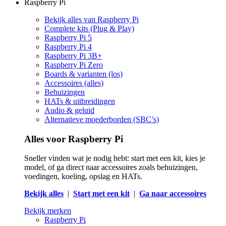
Raspberry Pi
Bekijk alles van Raspberry Pi
Complete kits (Plug & Play)
Raspberry Pi 5
Raspberry Pi 4
Raspberry Pi 3B+
Raspberry Pi Zero
Boards & varianten (los)
Accessoires (alles)
Behuizingen
HATs & uitbreidingen
Audio & geluid
Alternatieve moederborden (SBC’s)
Alles voor Raspberry Pi
Sneller vinden wat je nodig hebt: start met een kit, kies je
model, of ga direct naar accessoires zoals behuizingen,
voedingen, koeling, opslag en HATs.
Bekijk alles
|
Start met een kit
|
Ga naar accessoires
Bekijk merken
Raspberry Pi