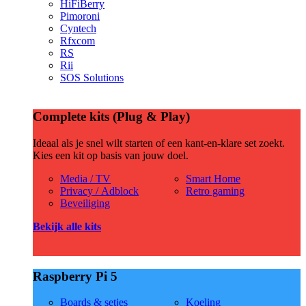
HiFiBerry
Pimoroni
Cyntech
Rfxcom
RS
Rii
SOS Solutions
Complete kits (Plug & Play)
Ideaal als je snel wilt starten of een kant-en-klare set zoekt.
Kies een kit op basis van jouw doel.
Media / TV
Smart Home
Privacy / Adblock
Retro gaming
Beveiliging
Bekijk alle kits
Raspberry Pi 5
Boards & setjes
Koeling