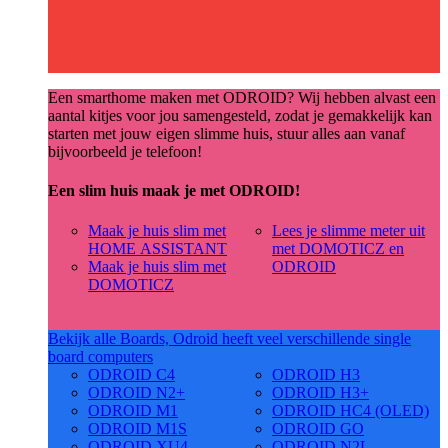
Een smarthome maken met ODROID? Wij hebben alvast een
aantal kitjes voor jou samengesteld, zodat je gemakkelijk kan
starten met jouw eigen slimme huis, stuur alles aan vanaf
bijvoorbeeld je telefoon!
Een slim huis maak je met ODROID!
Maak je huis slim met
Lees je slimme meter uit
HOME ASSISTANT
met DOMOTICZ en
Maak je huis slim met
ODROID
DOMOTICZ
Bekijk alle Boards, Odroid heeft veel verschillende single
board computers
ODROID C4
ODROID H3
ODROID N2+
ODROID H3+
ODROID M1
ODROID HC4 (OLED)
ODROID M1S
ODROID GO
ODROID XU4
ODROID N2L