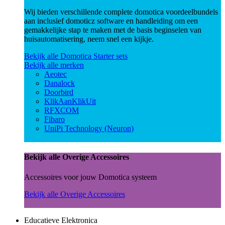
Wij bieden verschillende complete domotica voordeelbundels
aan inclusief domoticz software en handleiding om een
gemakkelijke stap te maken met de basis beginselen van
huisautomatisering, neem snel een kijkje.
Bekijk alle Domotica Starter sets
Bekijk alle merken
Aeotec
Danalock
Doorbird
KlikAanKlikUit
RFXCOM
Fibaro
UniPi Technology (Neuron)
Bekijk alle Overige Accessoires
Accessoires voor jouw Domotica systeem
Bekijk alle Overige Accessoires
Educatieve Elektronica