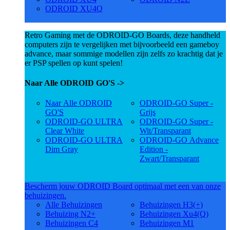
ODROID XU4Q
Retro Gaming met de ODROID-GO Boards, deze handheld
computers zijn te vergelijken met bijvoorbeeld een gameboy
advance, maar sommige modellen zijn zelfs zo krachtig dat je
er PSP spellen op kunt spelen!
Naar Alle ODROID GO'S ->
Naar Alle ODROID
ODROID-GO Super -
GO'S
Grijs
ODROID-GO ULTRA
ODROID-GO Super -
Clear White
Wit/Transparant
ODROID-GO ULTRA
ODROID-GO Advance
Dim Gray
Edition -
Zwart/Transparant
Bescherm jouw ODROID Board optimaal met een van onze
behuizingen.
Alle Behuizingen
Behuizingen H3(+)
Behuizing N2+
Behuizingen Xu4(Q)
Behuizingen C4
Behuizingen M1