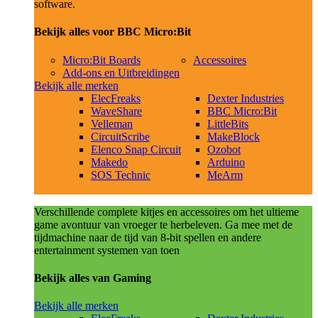
software.
Bekijk alles voor BBC Micro:Bit
Micro:Bit Boards
Accessoires
Add-ons en Uitbreidingen
Bekijk alle merken
ElecFreaks
Dexter Industries
WaveShare
BBC Micro:Bit
Velleman
LittleBits
CircuitScribe
MakeBlock
Elenco Snap Circuit
Ozobot
Makedo
Arduino
SOS Technic
MeArm
Verschillende complete kitjes en accessoires om het ultieme
game avontuur van vroeger te herbeleven. Ga mee met de
tijdmachine naar de tijd van 8-bit spellen en andere
entertainment systemen van toen
Bekijk alles van Gaming
Bekijk alle merken