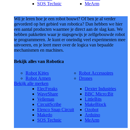
SOS Technic
MeArm
Wil je leren hoe je een robot bouwt? Of ben je al verder
gevorderd op het gebied van robotica? Dan hebben we hier
een aantal producten waarmee je direct aan de slag kan. We
hebben pakketten waar je stapsgewijs je zelfgebouwde robot
te programmeren. Je kunt er oneindig veel experimenten mee
uitvoeren, en je leert meer over de logica van bepaalde
mechanismen en machines.
Bekijk alles van Robotica
Robot Kitjes
Robot Accessoires
Robot Armen
Drones
Bekijk alle merken
ElecFreaks
Dexter Industries
WaveShare
BBC Micro:Bit
Velleman
LittleBits
CircuitScribe
MakeBlock
Elenco Snap Circuit
Ozobot
Makedo
Arduino
SOS Technic
MeArm