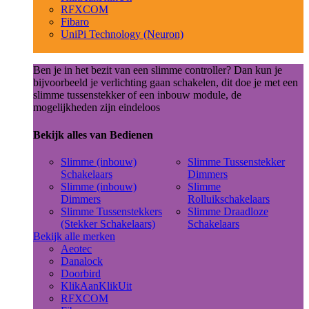
RFXCOM
Fibaro
UniPi Technology (Neuron)
Ben je in het bezit van een slimme controller? Dan kun je
bijvoorbeeld je verlichting gaan schakelen, dit doe je met een
slimme tussenstekker of een inbouw module, de
mogelijkheden zijn eindeloos
Bekijk alles van Bedienen
Slimme (inbouw)
Slimme Tussenstekker
Schakelaars
Dimmers
Slimme (inbouw)
Slimme
Dimmers
Rolluikschakelaars
Slimme Tussenstekkers
Slimme Draadloze
(Stekker Schakelaars)
Schakelaars
Bekijk alle merken
Aeotec
Danalock
Doorbird
KlikAanKlikUit
RFXCOM