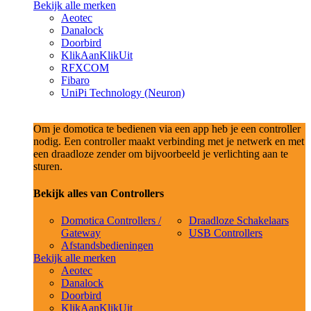
Bekijk alle merken
Aeotec
Danalock
Doorbird
KlikAanKlikUit
RFXCOM
Fibaro
UniPi Technology (Neuron)
Om je domotica te bedienen via een app heb je een controller
nodig. Een controller maakt verbinding met je netwerk en met
een draadloze zender om bijvoorbeeld je verlichting aan te
sturen.
Bekijk alles van Controllers
Domotica Controllers /
Draadloze Schakelaars
Gateway
USB Controllers
Afstandsbedieningen
Bekijk alle merken
Aeotec
Danalock
Doorbird
KlikAanKlikUit