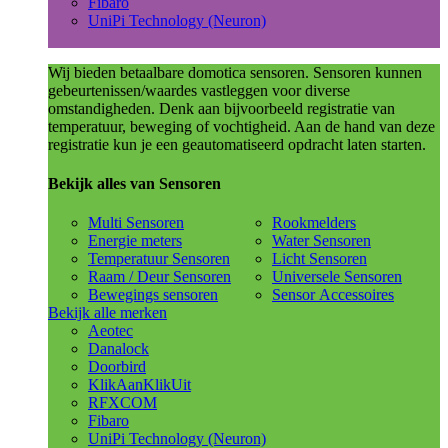
Fibaro
UniPi Technology (Neuron)
Wij bieden betaalbare domotica sensoren. Sensoren kunnen
gebeurtenissen/waardes vastleggen voor diverse
omstandigheden. Denk aan bijvoorbeeld registratie van
temperatuur, beweging of vochtigheid. Aan de hand van deze
registratie kun je een geautomatiseerd opdracht laten starten.
Bekijk alles van Sensoren
Multi Sensoren
Rookmelders
Energie meters
Water Sensoren
Temperatuur Sensoren
Licht Sensoren
Raam / Deur Sensoren
Universele Sensoren
Bewegings sensoren
Sensor Accessoires
Bekijk alle merken
Aeotec
Danalock
Doorbird
KlikAanKlikUit
RFXCOM
Fibaro
UniPi Technology (Neuron)