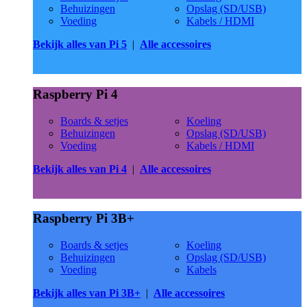
Behuizingen
Opslag (SD/USB)
Voeding
Kabels / HDMI
Bekijk alles van Pi 5
|
Alle accessoires
Raspberry Pi 4
Boards & setjes
Koeling
Behuizingen
Opslag (SD/USB)
Voeding
Kabels / HDMI
Bekijk alles van Pi 4
|
Alle accessoires
Raspberry Pi 3B+
Boards & setjes
Koeling
Behuizingen
Opslag (SD/USB)
Voeding
Kabels
Bekijk alles van Pi 3B+
|
Alle accessoires