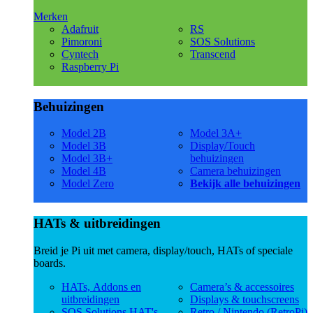
Merken
Adafruit
RS
Pimoroni
SOS Solutions
Cyntech
Transcend
Raspberry Pi
Behuizingen
Model 2B
Model 3A+
Model 3B
Display/Touch
Model 3B+
behuizingen
Model 4B
Camera behuizingen
Model Zero
Bekijk alle behuizingen
HATs & uitbreidingen
Breid je Pi uit met camera, display/touch, HATs of speciale
boards.
HATs, Addons en
Camera’s & accessoires
uitbreidingen
Displays & touchscreens
SOS Solutions HAT's
Retro / Nintendo (RetroPi)