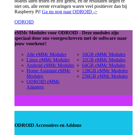
boards laten testen en zelf getest, en de resultaten liegen er
niet om, alle eerste ervaringen waren veel positiever dan bij
Raspberry Pi!
Ga nu nog naar ODROID ->
ODROID
eMMc Modules voor ODROID - Deze modules zijn
speciaal door ons voorgeschreven met de software naar
jouw voorkeur!
Alle eMMc Modules
16GB eMMc Modules
Linux eMMc Modules
32GB eMMc Modules
Android eMMc Modules
64GB eMMc Modules
Home Assistant eMMc
128GB eMMc Modules
Modules
256GB eMMc Modules
ODROID eMMc
Adapters
ODROID Accessoires en Addons