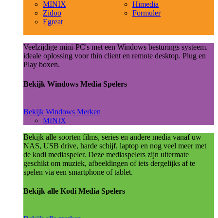
MINIX
Himedia
Zidoo
Formuler
Egreat
Veelzijdige mini-PC's met een Windows besturings systeem.
ideale oplossing voor thin client en remote desktop. Plug en
Play boxen.
Bekijk Windows Media Spelers
Bekijk Windows Merken
MINIX
Bekijk alle soorten films, series en andere media vanaf uw
NAS, USB drive, harde schijf, laptop en nog veel meer met
de kodi mediaspeler. Deze mediaspelers zijn uitermate
geschikt om muziek, afbeeldingen of iets dergelijks af te
spelen via een smartphone of tablet.
Bekijk alle Kodi Media Spelers