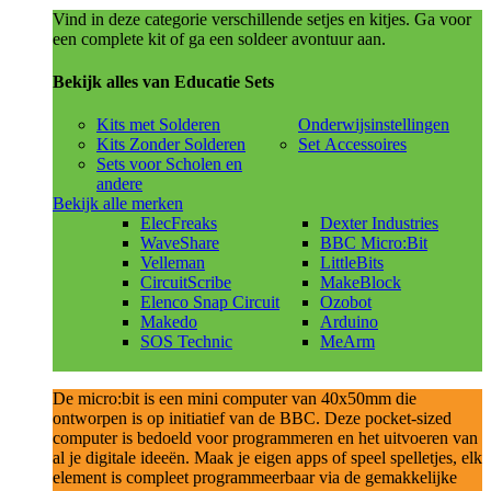
Vind in deze categorie verschillende setjes en kitjes. Ga voor
een complete kit of ga een soldeer avontuur aan.
Bekijk alles van Educatie Sets
Kits met Solderen
Onderwijsinstellingen
Kits Zonder Solderen
Set Accessoires
Sets voor Scholen en
andere
Bekijk alle merken
ElecFreaks
Dexter Industries
WaveShare
BBC Micro:Bit
Velleman
LittleBits
CircuitScribe
MakeBlock
Elenco Snap Circuit
Ozobot
Makedo
Arduino
SOS Technic
MeArm
De micro:bit is een mini computer van 40x50mm die
ontworpen is op initiatief van de BBC. Deze pocket-sized
computer is bedoeld voor programmeren en het uitvoeren van
al je digitale ideeën. Maak je eigen apps of speel spelletjes, elk
element is compleet programmeerbaar via de gemakkelijke