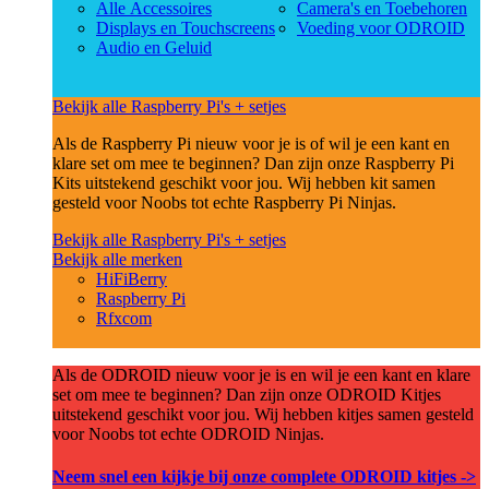
Alle Accessoires
Camera's en Toebehoren
Displays en Touchscreens
Voeding voor ODROID
Audio en Geluid
Bekijk alle Raspberry Pi's + setjes
Als de Raspberry Pi nieuw voor je is of wil je een kant en
klare set om mee te beginnen? Dan zijn onze Raspberry Pi
Kits uitstekend geschikt voor jou. Wij hebben kit samen
gesteld voor Noobs tot echte Raspberry Pi Ninjas.
Bekijk alle Raspberry Pi's + setjes
Bekijk alle merken
HiFiBerry
Raspberry Pi
Rfxcom
Als de ODROID nieuw voor je is en wil je een kant en klare
set om mee te beginnen? Dan zijn onze ODROID Kitjes
uitstekend geschikt voor jou. Wij hebben kitjes samen gesteld
voor Noobs tot echte ODROID Ninjas.
Neem snel een kijkje bij onze complete ODROID kitjes ->