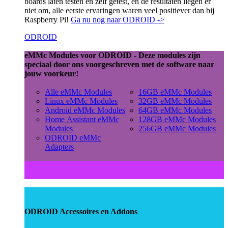
boards laten testen en zelf getest, en de resultaten liegen er
niet om, alle eerste ervaringen waren veel positiever dan bij
Raspberry Pi!
Ga nu nog naar ODROID ->
ODROID
eMMc Modules voor ODROID - Deze modules zijn
speciaal door ons voorgeschreven met de software naar
jouw voorkeur!
Alle eMMc Modules
16GB eMMc Modules
Linux eMMc Modules
32GB eMMc Modules
Android eMMc Modules
64GB eMMc Modules
Home Assistant eMMc
128GB eMMc Modules
Modules
256GB eMMc Modules
ODROID eMMc
Adapters
ODROID Accessoires en Addons