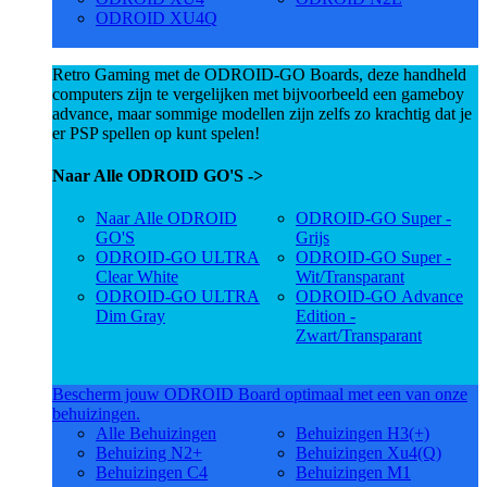
ODROID XU4Q
Retro Gaming met de ODROID-GO Boards, deze handheld
computers zijn te vergelijken met bijvoorbeeld een gameboy
advance, maar sommige modellen zijn zelfs zo krachtig dat je
er PSP spellen op kunt spelen!
Naar Alle ODROID GO'S ->
Naar Alle ODROID
ODROID-GO Super -
GO'S
Grijs
ODROID-GO ULTRA
ODROID-GO Super -
Clear White
Wit/Transparant
ODROID-GO ULTRA
ODROID-GO Advance
Dim Gray
Edition -
Zwart/Transparant
Bescherm jouw ODROID Board optimaal met een van onze
behuizingen.
Alle Behuizingen
Behuizingen H3(+)
Behuizing N2+
Behuizingen Xu4(Q)
Behuizingen C4
Behuizingen M1