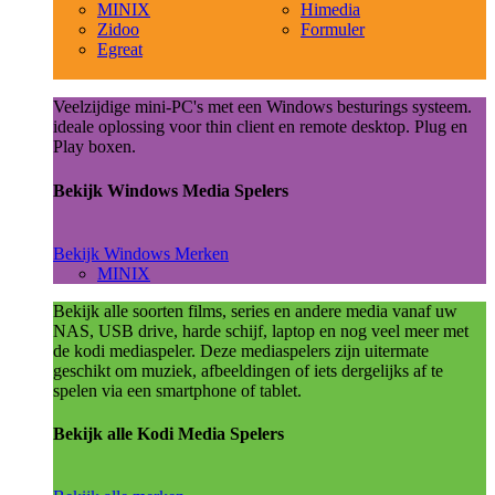
MINIX
Himedia
Zidoo
Formuler
Egreat
Veelzijdige mini-PC's met een Windows besturings systeem.
ideale oplossing voor thin client en remote desktop. Plug en
Play boxen.
Bekijk Windows Media Spelers
Bekijk Windows Merken
MINIX
Bekijk alle soorten films, series en andere media vanaf uw
NAS, USB drive, harde schijf, laptop en nog veel meer met
de kodi mediaspeler. Deze mediaspelers zijn uitermate
geschikt om muziek, afbeeldingen of iets dergelijks af te
spelen via een smartphone of tablet.
Bekijk alle Kodi Media Spelers