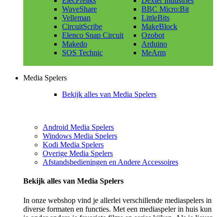
ElecFreaks
Dexter Industries
WaveShare
BBC Micro:Bit
Velleman
LittleBits
CircuitScribe
MakeBlock
Elenco Snap Circuit
Ozobot
Makedo
Arduino
SOS Technic
MeArm
Media Spelers
Bekijk alles van Media Spelers
Android Media Spelers
Windows Media Spelers
Kodi Media Spelers
Overige Media Spelers
Afstandsbedieningen en Andere Accessoires
Bekijk alles van Media Spelers
In onze webshop vind je allerlei verschillende mediaspelers in
diverse formaten en functies. Met een mediaspeler in huis kun