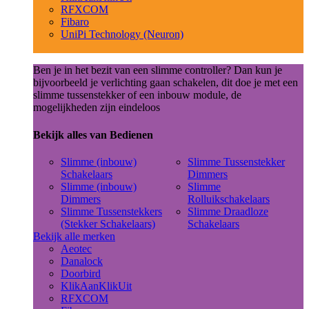
RFXCOM
Fibaro
UniPi Technology (Neuron)
Ben je in het bezit van een slimme controller? Dan kun je
bijvoorbeeld je verlichting gaan schakelen, dit doe je met een
slimme tussenstekker of een inbouw module, de
mogelijkheden zijn eindeloos
Bekijk alles van Bedienen
Slimme (inbouw)
Slimme Tussenstekker
Schakelaars
Dimmers
Slimme (inbouw)
Slimme
Dimmers
Rolluikschakelaars
Slimme Tussenstekkers
Slimme Draadloze
(Stekker Schakelaars)
Schakelaars
Bekijk alle merken
Aeotec
Danalock
Doorbird
KlikAanKlikUit
RFXCOM