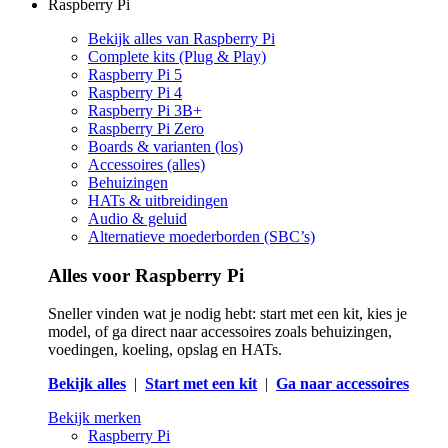
Raspberry Pi
Bekijk alles van Raspberry Pi
Complete kits (Plug & Play)
Raspberry Pi 5
Raspberry Pi 4
Raspberry Pi 3B+
Raspberry Pi Zero
Boards & varianten (los)
Accessoires (alles)
Behuizingen
HATs & uitbreidingen
Audio & geluid
Alternatieve moederborden (SBC’s)
Alles voor Raspberry Pi
Sneller vinden wat je nodig hebt: start met een kit, kies je
model, of ga direct naar accessoires zoals behuizingen,
voedingen, koeling, opslag en HATs.
Bekijk alles
|
Start met een kit
|
Ga naar accessoires
Bekijk merken
Raspberry Pi