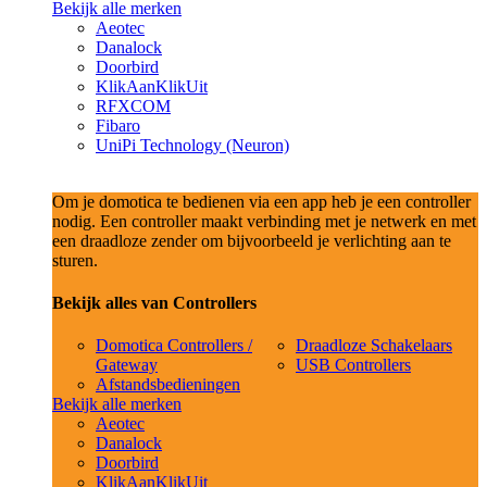
Bekijk alle merken
Aeotec
Danalock
Doorbird
KlikAanKlikUit
RFXCOM
Fibaro
UniPi Technology (Neuron)
Om je domotica te bedienen via een app heb je een controller
nodig. Een controller maakt verbinding met je netwerk en met
een draadloze zender om bijvoorbeeld je verlichting aan te
sturen.
Bekijk alles van Controllers
Domotica Controllers /
Draadloze Schakelaars
Gateway
USB Controllers
Afstandsbedieningen
Bekijk alle merken
Aeotec
Danalock
Doorbird
KlikAanKlikUit