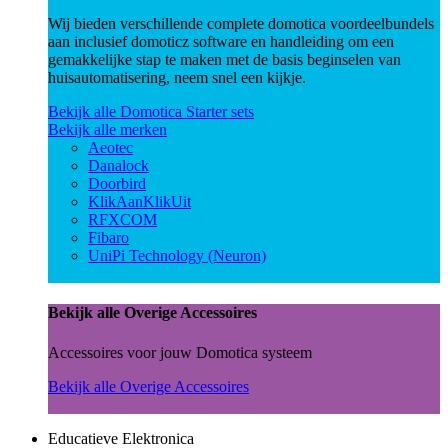
Wij bieden verschillende complete domotica voordeelbundels
aan inclusief domoticz software en handleiding om een
gemakkelijke stap te maken met de basis beginselen van
huisautomatisering, neem snel een kijkje.
Bekijk alle Domotica Starter sets
Bekijk alle merken
Aeotec
Danalock
Doorbird
KlikAanKlikUit
RFXCOM
Fibaro
UniPi Technology (Neuron)
Bekijk alle Overige Accessoires
Accessoires voor jouw Domotica systeem
Bekijk alle Overige Accessoires
Educatieve Elektronica