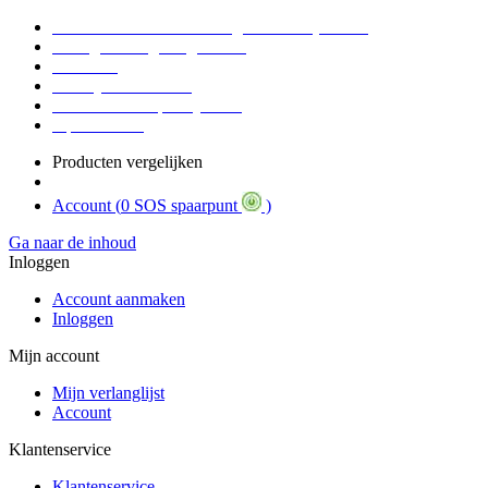
Voor 16:30 Besteld = Morgen in huis (werkdag)
90 dagen niet goed geld terug
Educatief
Zakelijke Voordelen
SOS Member spaarsysteem
Tips / BLOG
Producten vergelijken
Account (
0 SOS spaarpunt
)
Ga naar de inhoud
Inloggen
Account aanmaken
Inloggen
Mijn account
Mijn verlanglijst
Account
Klantenservice
Klantenservice