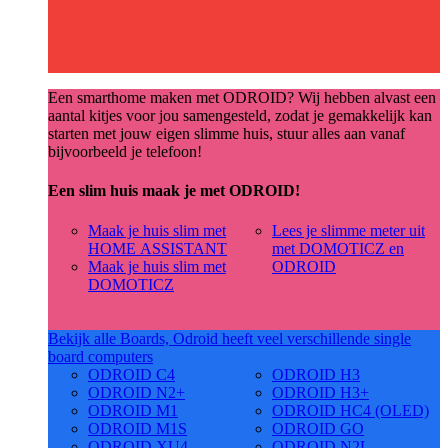
Een smarthome maken met ODROID? Wij hebben alvast een
aantal kitjes voor jou samengesteld, zodat je gemakkelijk kan
starten met jouw eigen slimme huis, stuur alles aan vanaf
bijvoorbeeld je telefoon!
Een slim huis maak je met ODROID!
Maak je huis slim met
Lees je slimme meter uit
HOME ASSISTANT
met DOMOTICZ en
Maak je huis slim met
ODROID
DOMOTICZ
Bekijk alle Boards, Odroid heeft veel verschillende single
board computers
ODROID C4
ODROID H3
ODROID N2+
ODROID H3+
ODROID M1
ODROID HC4 (OLED)
ODROID M1S
ODROID GO
ODROID XU4
ODROID N2L