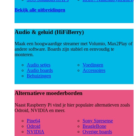
Bekijk alle uitbreidingen
Audio & geluid (HiFiBerry)
Maak een hoogwaardige streamer met Volumio, Max2Play of
andere software. Boards zijn stabiel en eenvoudig te
monteren.
Audio setjes
Voedingen
Audio boards
Accessoires
Behuizingen
Alternatieve moederborden
Naast Raspberry Pi vind je hier populaire alternatieven zoals
Odroid, NVIDIA en meer.
Pine64
Sony Spresense
Odroid
BeagleBone
NVIDIA
Overige boards