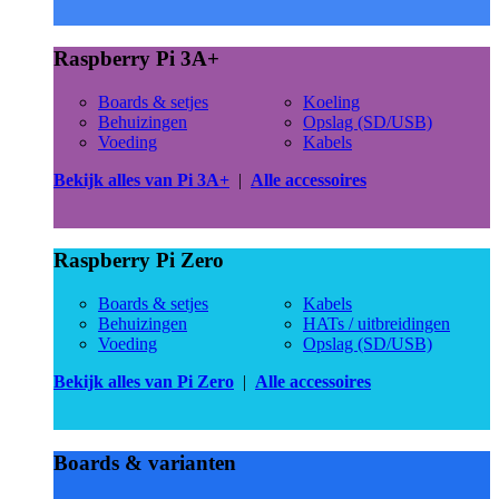
Raspberry Pi 3A+
Boards & setjes
Koeling
Behuizingen
Opslag (SD/USB)
Voeding
Kabels
Bekijk alles van Pi 3A+
|
Alle accessoires
Raspberry Pi Zero
Boards & setjes
Kabels
Behuizingen
HATs / uitbreidingen
Voeding
Opslag (SD/USB)
Bekijk alles van Pi Zero
|
Alle accessoires
Boards & varianten