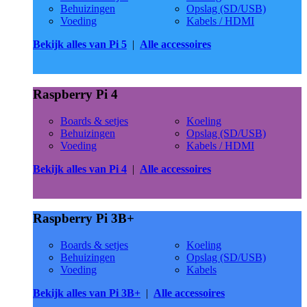
Behuizingen
Opslag (SD/USB)
Voeding
Kabels / HDMI
Bekijk alles van Pi 5
|
Alle accessoires
Raspberry Pi 4
Boards & setjes
Koeling
Behuizingen
Opslag (SD/USB)
Voeding
Kabels / HDMI
Bekijk alles van Pi 4
|
Alle accessoires
Raspberry Pi 3B+
Boards & setjes
Koeling
Behuizingen
Opslag (SD/USB)
Voeding
Kabels
Bekijk alles van Pi 3B+
|
Alle accessoires