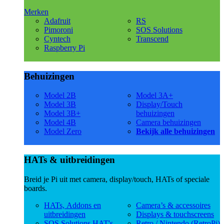
Merken
Adafruit
RS
Pimoroni
SOS Solutions
Cyntech
Transcend
Raspberry Pi
Behuizingen
Model 2B
Model 3A+
Model 3B
Display/Touch
Model 3B+
behuizingen
Model 4B
Camera behuizingen
Model Zero
Bekijk alle behuizingen
HATs & uitbreidingen
Breid je Pi uit met camera, display/touch, HATs of speciale
boards.
HATs, Addons en
Camera’s & accessoires
uitbreidingen
Displays & touchscreens
SOS Solutions HAT's
Retro / Nintendo (RetroPi)