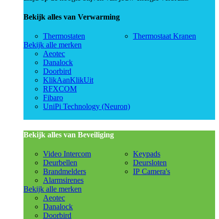
Bekijk alles van Verwarming
Thermostaten
Thermostaat Kranen
Bekijk alle merken
Aeotec
Danalock
Doorbird
KlikAanKlikUit
RFXCOM
Fibaro
UniPi Technology (Neuron)
Bekijk alles van Beveiliging
Video Intercom
Keypads
Deurbellen
Deursloten
Brandmelders
IP Camera's
Alarmsirenes
Bekijk alle merken
Aeotec
Danalock
Doorbird