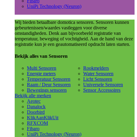
Fibaro
UniPi Technology (Neuron)
Wij bieden betaalbare domotica sensoren. Sensoren kunnen
gebeurtenissen/waardes vastleggen voor diverse
omstandigheden. Denk aan bijvoorbeeld registratie van
temperatuur, beweging of vochtigheid. Aan de hand van deze
registratie kun je een geautomatiseerd opdracht laten starten.
Bekijk alles van Sensoren
Multi Sensoren
Rookmelders
Energie meters
Water Sensoren
Temperatuur Sensoren
Licht Sensoren
Raam / Deur Sensoren
Universele Sensoren
Bewegings sensoren
Sensor Accessoires
Bekijk alle merken
Aeotec
Danalock
Doorbird
KlikAanKlikUit
RFXCOM
Fibaro
UniPi Technology (Neuron)