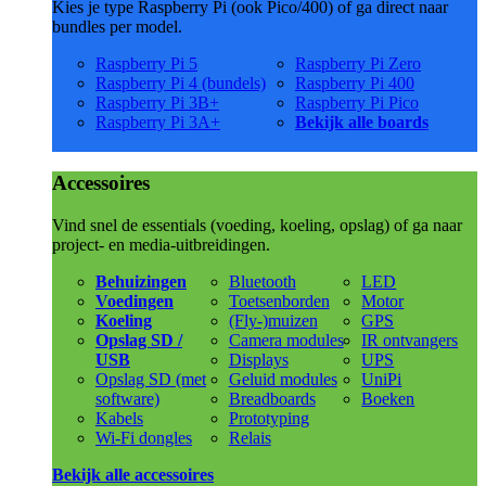
Kies je type Raspberry Pi (ook Pico/400) of ga direct naar
bundles per model.
Raspberry Pi 5
Raspberry Pi Zero
Raspberry Pi 4 (bundels)
Raspberry Pi 400
Raspberry Pi 3B+
Raspberry Pi Pico
Raspberry Pi 3A+
Bekijk alle boards
Accessoires
Vind snel de essentials (voeding, koeling, opslag) of ga naar
project- en media-uitbreidingen.
Behuizingen
Bluetooth
LED
Voedingen
Toetsenborden
Motor
Koeling
(Fly-)muizen
GPS
Opslag SD /
Camera modules
IR ontvangers
USB
Displays
UPS
Opslag SD (met
Geluid modules
UniPi
software)
Breadboards
Boeken
Kabels
Prototyping
Wi-Fi dongles
Relais
Bekijk alle accessoires