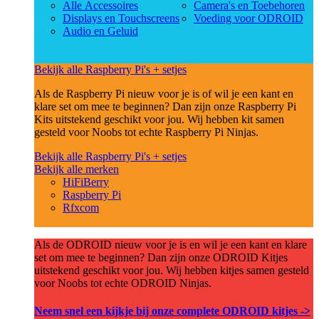
Alle Accessoires
Camera's en Toebehoren
Displays en Touchscreens
Voeding voor ODROID
Audio en Geluid
Bekijk alle Raspberry Pi's + setjes
Als de Raspberry Pi nieuw voor je is of wil je een kant en
klare set om mee te beginnen? Dan zijn onze Raspberry Pi
Kits uitstekend geschikt voor jou. Wij hebben kit samen
gesteld voor Noobs tot echte Raspberry Pi Ninjas.
Bekijk alle Raspberry Pi's + setjes
Bekijk alle merken
HiFiBerry
Raspberry Pi
Rfxcom
Als de ODROID nieuw voor je is en wil je een kant en klare
set om mee te beginnen? Dan zijn onze ODROID Kitjes
uitstekend geschikt voor jou. Wij hebben kitjes samen gesteld
voor Noobs tot echte ODROID Ninjas.
Neem snel een kijkje bij onze complete ODROID kitjes ->