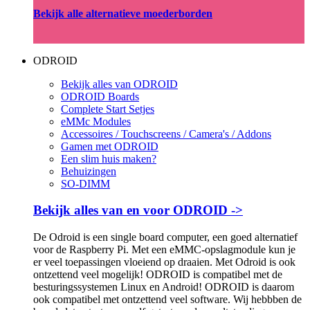
Bekijk alle alternatieve moederborden
ODROID
Bekijk alles van ODROID
ODROID Boards
Complete Start Setjes
eMMc Modules
Accessoires / Touchscreens / Camera's / Addons
Gamen met ODROID
Een slim huis maken?
Behuizingen
SO-DIMM
Bekijk alles van en voor ODROID ->
De Odroid is een single board computer, een goed alternatief
voor de Raspberry Pi. Met een eMMC-opslagmodule kun je
er veel toepassingen vloeiend op draaien. Met Odroid is ook
ontzettend veel mogelijk! ODROID is compatibel met de
besturingssystemen Linux en Android! ODROID is daarom
ook compatibel met ontzettend veel software. Wij hebbben de