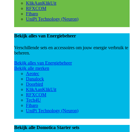
KlikAanKlikUit
RFXCOM
Fibaro
UniPi Technology (Neuron)
Bekijk alles van Energiebeheer
Verschillende sets en accessoires om jouw energie verbruik te
beheren.
Bekijk alles van Energiebeheer
Bekijk alle merken
Aeotec
Danalock
Doorbird
KlikAanKlikUit
RFXCOM
Tech4U
Fibaro
UniPi Technology (Neuron)
Bekijk alle Domotica Starter sets