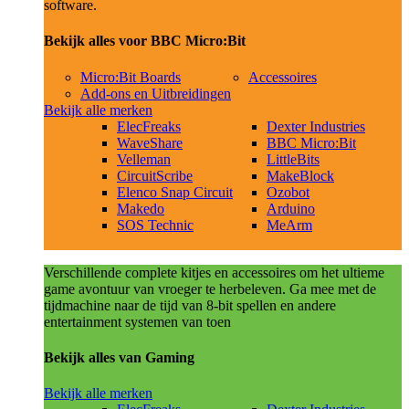
software.
Bekijk alles voor BBC Micro:Bit
Micro:Bit Boards
Accessoires
Add-ons en Uitbreidingen
Bekijk alle merken
ElecFreaks
Dexter Industries
WaveShare
BBC Micro:Bit
Velleman
LittleBits
CircuitScribe
MakeBlock
Elenco Snap Circuit
Ozobot
Makedo
Arduino
SOS Technic
MeArm
Verschillende complete kitjes en accessoires om het ultieme
game avontuur van vroeger te herbeleven. Ga mee met de
tijdmachine naar de tijd van 8-bit spellen en andere
entertainment systemen van toen
Bekijk alles van Gaming
Bekijk alle merken