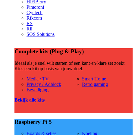
HiFiBerry
Pimoroni
Cyntech
Rfxcom
RS
Rii
SOS Solutions
Complete kits (Plug & Play)
Ideaal als je snel wilt starten of een kant-en-klare set zoekt.
Kies een kit op basis van jouw doel.
Media / TV
Smart Home
Privacy / Adblock
Retro gaming
Beveiliging
Bekijk alle kits
Raspberry Pi 5
Boards & setjes
Koeling