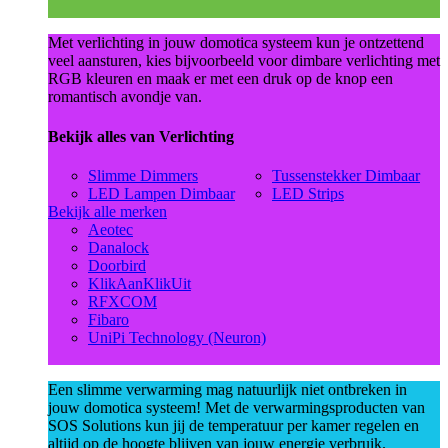
Met verlichting in jouw domotica systeem kun je ontzettend
veel aansturen, kies bijvoorbeeld voor dimbare verlichting met
RGB kleuren en maak er met een druk op de knop een
romantisch avondje van.
Bekijk alles van Verlichting
Slimme Dimmers
Tussenstekker Dimbaar
LED Lampen Dimbaar
LED Strips
Bekijk alle merken
Aeotec
Danalock
Doorbird
KlikAanKlikUit
RFXCOM
Fibaro
UniPi Technology (Neuron)
Een slimme verwarming mag natuurlijk niet ontbreken in
jouw domotica systeem! Met de verwarmingsproducten van
SOS Solutions kun jij de temperatuur per kamer regelen en
altijd op de hoogte blijven van jouw energie verbruik.