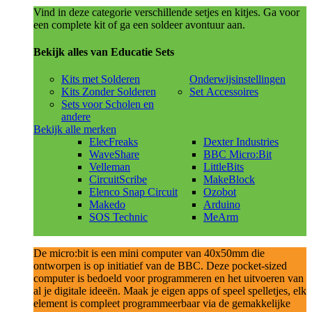
Vind in deze categorie verschillende setjes en kitjes. Ga voor
een complete kit of ga een soldeer avontuur aan.
Bekijk alles van Educatie Sets
Kits met Solderen
Onderwijsinstellingen
Kits Zonder Solderen
Set Accessoires
Sets voor Scholen en
andere
Bekijk alle merken
ElecFreaks
Dexter Industries
WaveShare
BBC Micro:Bit
Velleman
LittleBits
CircuitScribe
MakeBlock
Elenco Snap Circuit
Ozobot
Makedo
Arduino
SOS Technic
MeArm
De micro:bit is een mini computer van 40x50mm die
ontworpen is op initiatief van de BBC. Deze pocket-sized
computer is bedoeld voor programmeren en het uitvoeren van
al je digitale ideeën. Maak je eigen apps of speel spelletjes, elk
element is compleet programmeerbaar via de gemakkelijke