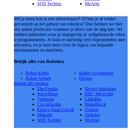
SOS Technic
MeArm
Wil je leren hoe je een robot bouwt? Of ben je al verder
gevorderd op het gebied van robotica? Dan hebben we hier
een aantal producten waarmee je direct aan de slag kan. We
hebben pakketten waar je stapsgewijs je zelfgebouwde robot
te programmeren. Je kunt er oneindig veel experimenten mee
uitvoeren, en je leert meer over de logica van bepaalde
mechanismen en machines.
Bekijk alles van Robotica
Robot Kitjes
Robot Accessoires
Robot Armen
Drones
Bekijk alle merken
ElecFreaks
Dexter Industries
WaveShare
BBC Micro:Bit
Velleman
LittleBits
CircuitScribe
MakeBlock
Elenco Snap Circuit
Ozobot
Makedo
Arduino
SOS Technic
MeArm