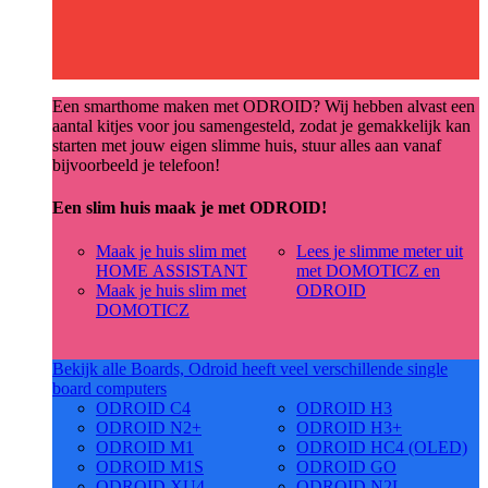
Een smarthome maken met ODROID? Wij hebben alvast een
aantal kitjes voor jou samengesteld, zodat je gemakkelijk kan
starten met jouw eigen slimme huis, stuur alles aan vanaf
bijvoorbeeld je telefoon!
Een slim huis maak je met ODROID!
Maak je huis slim met
Lees je slimme meter uit
HOME ASSISTANT
met DOMOTICZ en
Maak je huis slim met
ODROID
DOMOTICZ
Bekijk alle Boards, Odroid heeft veel verschillende single
board computers
ODROID C4
ODROID H3
ODROID N2+
ODROID H3+
ODROID M1
ODROID HC4 (OLED)
ODROID M1S
ODROID GO
ODROID XU4
ODROID N2L