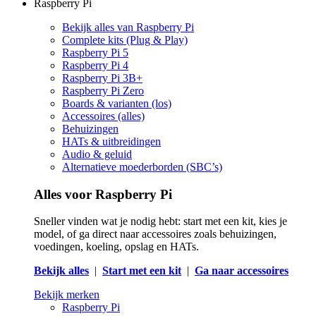
Raspberry Pi
Bekijk alles van Raspberry Pi
Complete kits (Plug & Play)
Raspberry Pi 5
Raspberry Pi 4
Raspberry Pi 3B+
Raspberry Pi Zero
Boards & varianten (los)
Accessoires (alles)
Behuizingen
HATs & uitbreidingen
Audio & geluid
Alternatieve moederborden (SBC’s)
Alles voor Raspberry Pi
Sneller vinden wat je nodig hebt: start met een kit, kies je
model, of ga direct naar accessoires zoals behuizingen,
voedingen, koeling, opslag en HATs.
Bekijk alles
|
Start met een kit
|
Ga naar accessoires
Bekijk merken
Raspberry Pi