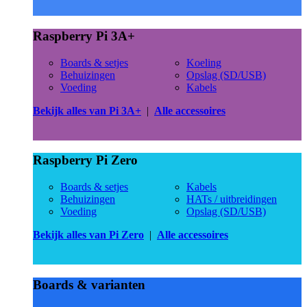
Raspberry Pi 3A+
Boards & setjes
Koeling
Behuizingen
Opslag (SD/USB)
Voeding
Kabels
Bekijk alles van Pi 3A+
|
Alle accessoires
Raspberry Pi Zero
Boards & setjes
Kabels
Behuizingen
HATs / uitbreidingen
Voeding
Opslag (SD/USB)
Bekijk alles van Pi Zero
|
Alle accessoires
Boards & varianten