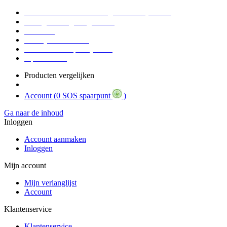
Voor 16:30 Besteld = Morgen in huis (werkdag)
90 dagen niet goed geld terug
Educatief
Zakelijke Voordelen
SOS Member spaarsysteem
Tips / BLOG
Producten vergelijken
Account (
0 SOS spaarpunt
)
Ga naar de inhoud
Inloggen
Account aanmaken
Inloggen
Mijn account
Mijn verlanglijst
Account
Klantenservice
Klantenservice