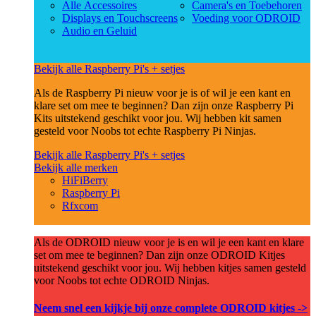
Alle Accessoires
Camera's en Toebehoren
Displays en Touchscreens
Voeding voor ODROID
Audio en Geluid
Bekijk alle Raspberry Pi's + setjes
Als de Raspberry Pi nieuw voor je is of wil je een kant en
klare set om mee te beginnen? Dan zijn onze Raspberry Pi
Kits uitstekend geschikt voor jou. Wij hebben kit samen
gesteld voor Noobs tot echte Raspberry Pi Ninjas.
Bekijk alle Raspberry Pi's + setjes
Bekijk alle merken
HiFiBerry
Raspberry Pi
Rfxcom
Als de ODROID nieuw voor je is en wil je een kant en klare
set om mee te beginnen? Dan zijn onze ODROID Kitjes
uitstekend geschikt voor jou. Wij hebben kitjes samen gesteld
voor Noobs tot echte ODROID Ninjas.
Neem snel een kijkje bij onze complete ODROID kitjes ->