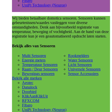
Fibaro
UniPi Technology (Neuron)
Wij bieden betaalbare domotica sensoren. Sensoren kunnen
gebeurtenissen/waardes vastleggen voor diverse
omstandigheden. Denk aan bijvoorbeeld registratie van
temperatuur, beweging of vochtigheid. Aan de hand van deze
registratie kun je een geautomatiseerd opdracht laten starten.
Bekijk alles van Sensoren
Multi Sensoren
Rookmelders
Energie meters
Water Sensoren
Temperatuur Sensoren
Licht Sensoren
Raam / Deur Sensoren
Universele Sensoren
Bewegings sensoren
Sensor Accessoires
Bekijk alle merken
Aeotec
Danalock
Doorbird
KlikAanKlikUit
RFXCOM
Fibaro
UniPi Technology (Neuron)