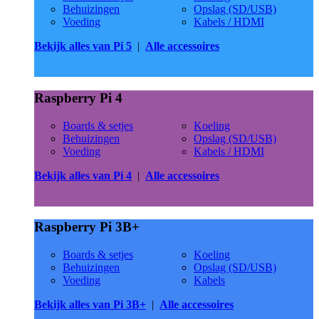
Behuizingen
Opslag (SD/USB)
Voeding
Kabels / HDMI
Bekijk alles van Pi 5
|
Alle accessoires
Raspberry Pi 4
Boards & setjes
Koeling
Behuizingen
Opslag (SD/USB)
Voeding
Kabels / HDMI
Bekijk alles van Pi 4
|
Alle accessoires
Raspberry Pi 3B+
Boards & setjes
Koeling
Behuizingen
Opslag (SD/USB)
Voeding
Kabels
Bekijk alles van Pi 3B+
|
Alle accessoires