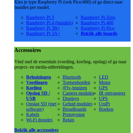
Kies je type Raspberry Pi (ook Pico/400) of ga direct naar
bundles per model.
Raspberry Pi 5
Raspberry Pi Zero
Raspberry Pi 4 (bundels)
Raspberry Pi 400
Raspberry Pi 3B+
Raspberry Pi Pico
Raspberry Pi 3A+
Bekijk alle boards
Accessoires
Vind snel de essentials (voeding, koeling, opslag) of ga naar
project- en media-uitbreidingen.
Behuizingen
Bluetooth
LED
Voedingen
Toetsenborden
Motor
Koeling
(Fly-)muizen
GPS
Opslag SD /
Camera modules
IR ontvangers
USB
Displays
UPS
Opslag SD (met
Geluid modules
UniPi
software)
Breadboards
Boeken
Kabels
Prototyping
Wi-Fi dongles
Relais
Bekijk alle accessoires