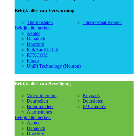
Bekijk alles van Verwarming
Thermostaten
Thermostaat Kranen
Bekijk alle merken
Aeotec
Danalock
Doorbird
KlikAanKlikUit
RFXCOM
Fibaro
UniPi Technology (Neuron)
Bekijk alles van Beveiliging
Video Intercom
Keypads
Deurbellen
Deursloten
Brandmelders
IP Camera's
Alarmsirenes
Bekijk alle merken
Aeotec
Danalock
Doorbird