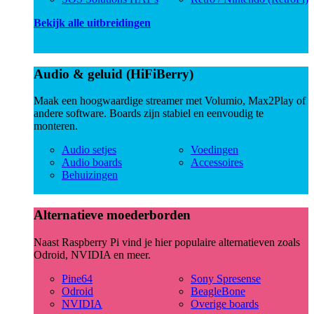
Bekijk alle uitbreidingen
Audio & geluid (HiFiBerry)
Maak een hoogwaardige streamer met Volumio, Max2Play of
andere software. Boards zijn stabiel en eenvoudig te
monteren.
Audio setjes
Voedingen
Audio boards
Accessoires
Behuizingen
Alternatieve moederborden
Naast Raspberry Pi vind je hier populaire alternatieven zoals
Odroid, NVIDIA en meer.
Pine64
Sony Spresense
Odroid
BeagleBone
NVIDIA
Overige boards