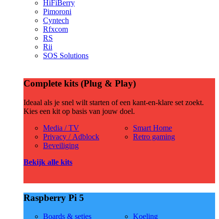
HiFiBerry
Pimoroni
Cyntech
Rfxcom
RS
Rii
SOS Solutions
Complete kits (Plug & Play)
Ideaal als je snel wilt starten of een kant-en-klare set zoekt.
Kies een kit op basis van jouw doel.
Media / TV
Smart Home
Privacy / Adblock
Retro gaming
Beveiliging
Bekijk alle kits
Raspberry Pi 5
Boards & setjes
Koeling