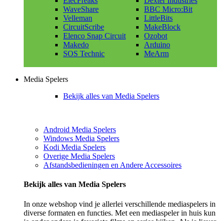
ElecFreaks
Dexter Industries
WaveShare
BBC Micro:Bit
Velleman
LittleBits
CircuitScribe
MakeBlock
Elenco Snap Circuit
Ozobot
Makedo
Arduino
SOS Technic
MeArm
Media Spelers
Bekijk alles van Media Spelers
Android Media Spelers
Windows Media Spelers
Kodi Media Spelers
Overige Media Spelers
Afstandsbedieningen en Andere Accessoires
Bekijk alles van Media Spelers
In onze webshop vind je allerlei verschillende mediaspelers in
diverse formaten en functies. Met een mediaspeler in huis kun