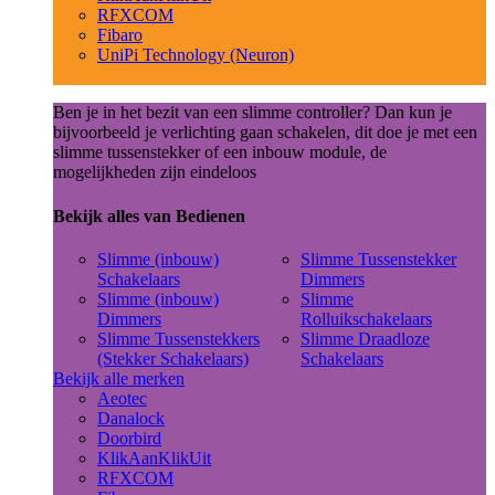
RFXCOM
Fibaro
UniPi Technology (Neuron)
Ben je in het bezit van een slimme controller? Dan kun je
bijvoorbeeld je verlichting gaan schakelen, dit doe je met een
slimme tussenstekker of een inbouw module, de
mogelijkheden zijn eindeloos
Bekijk alles van Bedienen
Slimme (inbouw)
Slimme Tussenstekker
Schakelaars
Dimmers
Slimme (inbouw)
Slimme
Dimmers
Rolluikschakelaars
Slimme Tussenstekkers
Slimme Draadloze
(Stekker Schakelaars)
Schakelaars
Bekijk alle merken
Aeotec
Danalock
Doorbird
KlikAanKlikUit
RFXCOM