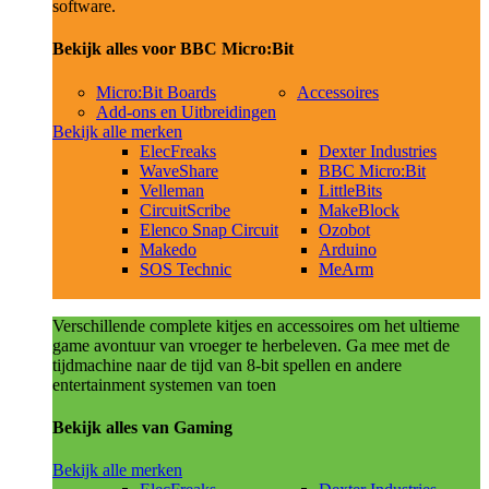
software.
Bekijk alles voor BBC Micro:Bit
Micro:Bit Boards
Accessoires
Add-ons en Uitbreidingen
Bekijk alle merken
ElecFreaks
Dexter Industries
WaveShare
BBC Micro:Bit
Velleman
LittleBits
CircuitScribe
MakeBlock
Elenco Snap Circuit
Ozobot
Makedo
Arduino
SOS Technic
MeArm
Verschillende complete kitjes en accessoires om het ultieme
game avontuur van vroeger te herbeleven. Ga mee met de
tijdmachine naar de tijd van 8-bit spellen en andere
entertainment systemen van toen
Bekijk alles van Gaming
Bekijk alle merken