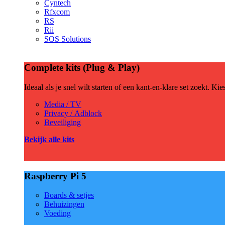
Cyntech
Rfxcom
RS
Rii
SOS Solutions
Complete kits (Plug & Play)
Ideaal als je snel wilt starten of een kant-en-klare set zoekt. Ki
Media / TV
Privacy / Adblock
Beveiliging
Bekijk alle kits
Raspberry Pi 5
Boards & setjes
Behuizingen
Voeding