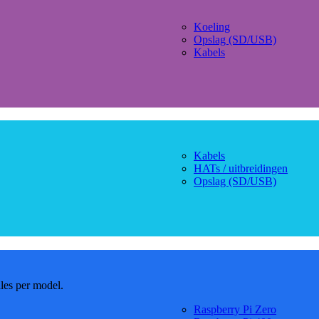
Koeling
Opslag (SD/USB)
Kabels
Kabels
HATs / uitbreidingen
Opslag (SD/USB)
dles per model.
Raspberry Pi Zero