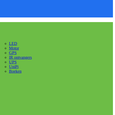
LED
Motor
GPS
IR ontvangers
UPS
UniPi
Boeken