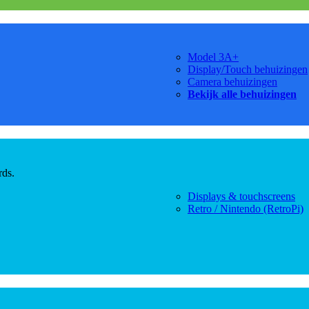
Model 3A+
Display/Touch behuizingen
Camera behuizingen
Bekijk alle behuizingen
rds.
Displays & touchscreens
Retro / Nintendo (RetroPi)