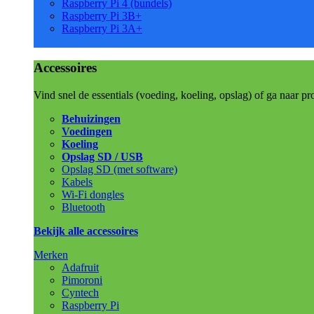
Raspberry Pi 4 (bundels)
Raspberry Pi 3B+
Raspberry Pi 3A+
Accessoires
Vind snel de essentials (voeding, koeling, opslag) of ga naar pr
Behuizingen
Voedingen
Koeling
Opslag SD / USB
Opslag SD (met software)
Kabels
Wi-Fi dongles
Bluetooth
Bekijk alle accessoires
Merken
Adafruit
Pimoroni
Cyntech
Raspberry Pi