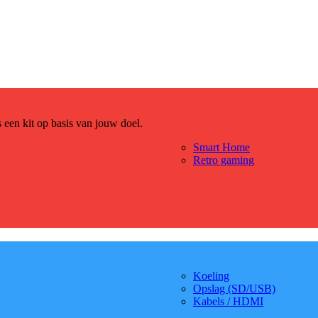
es een kit op basis van jouw doel.
Smart Home
Retro gaming
Koeling
Opslag (SD/USB)
Kabels / HDMI