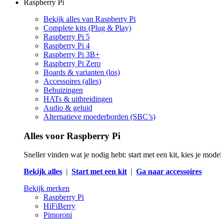
Raspberry Pi
Bekijk alles van Raspberry Pi
Complete kits (Plug & Play)
Raspberry Pi 5
Raspberry Pi 4
Raspberry Pi 3B+
Raspberry Pi Zero
Boards & varianten (los)
Accessoires (alles)
Behuizingen
HATs & uitbreidingen
Audio & geluid
Alternatieve moederborden (SBC’s)
Alles voor Raspberry Pi
Sneller vinden wat je nodig hebt: start met een kit, kies je mod
Bekijk alles
|
Start met een kit
|
Ga naar accessoires
Bekijk merken
Raspberry Pi
HiFiBerry
Pimoroni