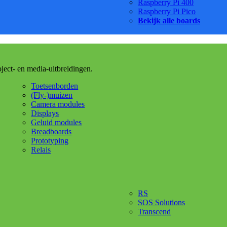
Raspberry Pi 400
Raspberry Pi Pico
Bekijk alle boards
oject- en media-uitbreidingen.
Toetsenborden
(Fly-)muizen
Camera modules
Displays
Geluid modules
Breadboards
Prototyping
Relais
RS
SOS Solutions
Transcend