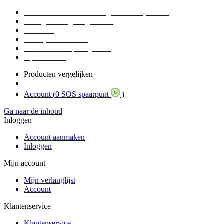
Voor 16:30 Besteld = Morgen in huis (werkdag)
90 dagen niet goed geld terug
Educatief
Zakelijke Voordelen
SOS Member spaarsysteem
Tips / BLOG
Producten vergelijken
Account (
0 SOS spaarpunt
)
Ga naar de inhoud
Inloggen
Account aanmaken
Inloggen
Mijn account
Mijn verlanglijst
Account
Klantenservice
Klantenservice