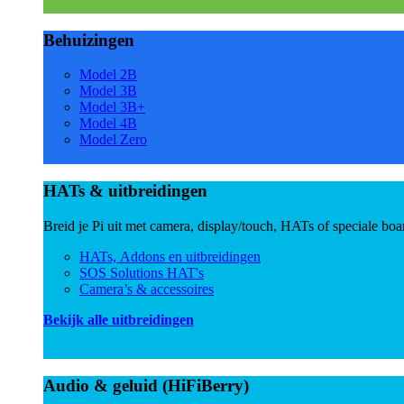
Behuizingen
Model 2B
Model 3B
Model 3B+
Model 4B
Model Zero
HATs & uitbreidingen
Breid je Pi uit met camera, display/touch, HATs of speciale boa
HATs, Addons en uitbreidingen
SOS Solutions HAT's
Camera’s & accessoires
Bekijk alle uitbreidingen
Audio & geluid (HiFiBerry)