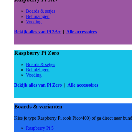
Boards & setjes
Behuizingen
Voeding
Bekijk alles van Pi 3A+
|
Alle accessoires
Raspberry Pi Zero
Boards & setjes
Behuizingen
Voeding
Bekijk alles van Pi Zero
|
Alle accessoires
Boards & varianten
Kies je type Raspberry Pi (ook Pico/400) of ga direct naar bun
Raspberry Pi 5